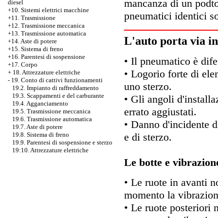
mancanza di un podtor
diesel
+10. Sistemi elettrici macchine
pneumatici identici so
+11. Trasmissione
+12. Trasmissione meccanica
+13. Trasmissione automatica
L'auto porta via in
+14. Aste di potere
+15. Sistema di freno
+16. Parentesi di sospensione
• Il pneumatico è dife
+17. Corpo
• Logorio forte di el
+
18. Attrezzature elettriche
-
19. Conto di cattivi funzionamenti
uno sterzo.
19.2. Impianto di raffreddamento
19.3. Scappamenti e del carburante
• Gli angoli d'install
19.4. Agganciamento
errato aggiustati.
19.5. Trasmissione meccanica
19.6. Trasmissione automatica
• Danno d'incidente d
19.7. Aste di potere
e di sterzo.
19.8. Sistema di freno
19.9. Parentesi di sospensione e sterzo
19:10. Attrezzature elettriche
Le botte e vibrazion
• Le ruote in avanti 
momento la vibrazione
• Le ruote posteriori