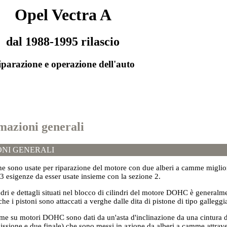
Opel Vectra A
dal 1988-1995 rilascio
parazione e operazione dell'auto
rmazioni generali
NI GENERALI
he sono usate per riparazione del motore con due alberi a camme miglio
3 esigenze da esser usate insieme con la sezione 2.
indri e dettagli situati nel blocco di cilindri del motore DOHC è general
he i pistoni sono attaccati a verghe dalle dita di pistone di tipo galleggian
mme su motori DOHC sono dati da un'asta d'inclinazione da una cintura d
ssione e due finale) che sono messi in azione da alberi a camme attrave