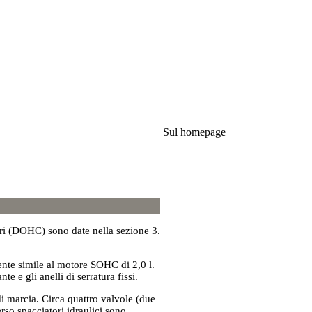
Sul homepage
ri (DOHC) sono date nella sezione 3.
mente simile al motore SOHC di 2,0 l.
te e gli anelli di serratura fissi.
i marcia. Circa quattro valvole (due
rso spacciatori idraulici sono