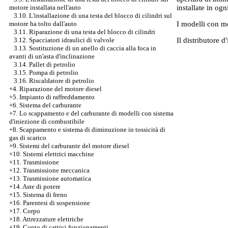
installate in og
motore installata nell'auto
3.10. L'installazione di una testa del blocco di cilindri sul
I modelli con mo
motore ha tolto dall'auto
3.11. Riparazione di una testa del blocco di cilindri
Il distributore 
3.12. Spacciatori idraulici di valvole
3.13. Sostituzione di un anello di caccia alla foca in
avanti di un'asta d'inclinazione
3.14. Pallet di petrolio
3.15. Pompa di petrolio
3.16. Riscaldatore di petrolio
+4. Riparazione del motore diesel
+5. Impianto di raffreddamento
+6. Sistema del carburante
+7.
Lo scappamento e del carburante di modelli con sistema
d'iniezione di combustibile
+8. Scappamento e sistema di diminuzione in tossicità di
gas di scarico
+9. Sistemi del carburante del motore diesel
+10. Sistemi elettrici macchine
+11. Trasmissione
+12. Trasmissione meccanica
+13. Trasmissione automatica
+14. Aste di potere
+15. Sistema di freno
+16. Parentesi di sospensione
+17. Corpo
+18. Attrezzature elettriche
+19. Conto di cattivi funzionamenti