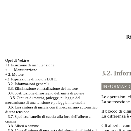
Ri
Opel di Vektr e
+1. Istruzione di manutenzione
+
1.1 Manutenzione
3.2. Info
+
2. Motore
-
3. Riparazione di motori DOHC
3.2. Informazioni generali
INFORMAZIO
3.3. Eliminazione e installazione del motore
3.4. Sostituzione di sostegno dell'unità di potere
Le operazioni c
+3.5. Cintura di marcia, pulegge, puleggia del
La sottosezione 
meccanismo di una tensione e puleggia intermedia
3.6. Una cintura di marcia con il meccanismo automatico
Il blocco di cil
di una tensione
La differenza è c
3.7. Spedisca l'anello di caccia alla foca dell'albero a
camme
Gli alberi a ca
3.8. Alberi a camme
apertura di ammi
3.9. L'installazione di una testa del blocco di cilindri sul