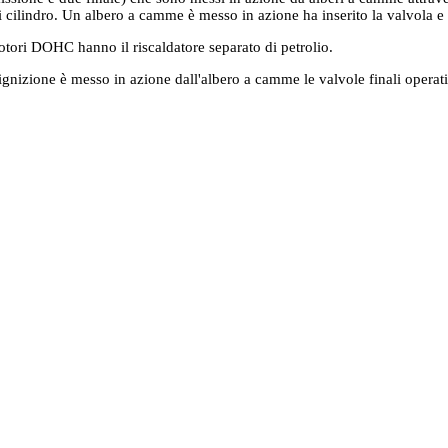
ni cilindro. Un albero a camme è messo in azione ha inserito la valvola e l'
tori DOHC hanno il riscaldatore separato di petrolio.
d'ignizione è messo in azione dall'albero a camme le valvole finali operat