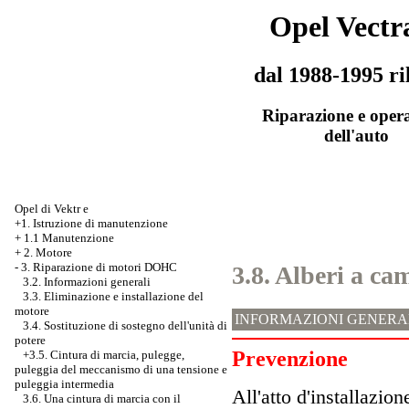
Opel Vectr
dal 1988-1995 ri
Riparazione e oper
dell'auto
Opel di Vektr e
+1. Istruzione di manutenzione
+
1.1 Manutenzione
+
2. Motore
-
3. Riparazione di motori DOHC
3.8. Alberi a c
3.2. Informazioni generali
3.3. Eliminazione e installazione del
motore
INFORMAZIONI GENERA
3.4. Sostituzione di sostegno dell'unità di
potere
Prevenzione
+3.5. Cintura di marcia, pulegge,
puleggia del meccanismo di una tensione e
puleggia intermedia
All'atto d'installazi
3.6. Una cintura di marcia con il