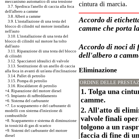
meccanismo automatico di una tensione
cintura di marcia.
3.7. Spedisca l'anello di caccia alla foca
dell'albero a camme
3.8. Alberi a camme
Accordo di etichett
3.9. L'installazione di una testa del
blocco di cilindri sul motore installata
camme che porta la
nell'auto
3.10. L'installazione di una testa del
blocco di cilindri sul motore ha tolto
Accordo di noci di 
dall'auto
3.11. Riparazione di una testa del blocco
dell'albero a camme
di cilindri
3.12. Spacciatori idraulici di valvole
3.13. Sostituzione di un anello di caccia
Eliminazione
alla foca in avanti di un'asta d'inclinazione
3.14. Pallet di petrolio
3.15. Pompa di petrolio
ORDINE DELLE PRESTAZ
3.16. Riscaldatore di petrolio
1. Tolga una cintu
+4. Riparazione del motore diesel
+5. Impianto di raffreddamento
camme.
+6. Sistema del carburante
+7.
Lo scappamento e del carburante di
2. All'atto di eli
modelli con sistema d'iniezione di
combustibile
valvole finali ope
+8. Scappamento e sistema di diminuzione
tolgono a un raspr
in tossicità di gas di scarico
+9. Sistemi del carburante del motore
faccia di fine di un
diesel