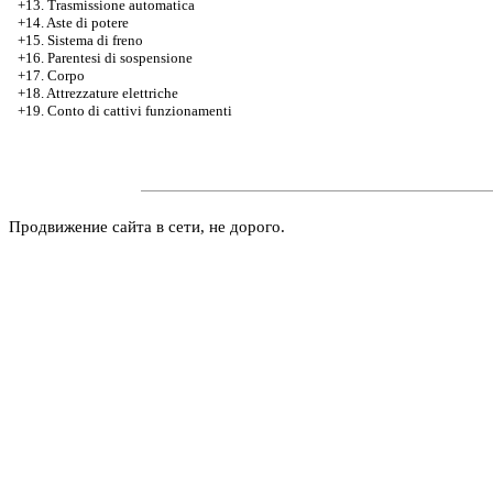
+13. Trasmissione automatica
+14. Aste di potere
+15. Sistema di freno
+16. Parentesi di sospensione
+17. Corpo
+18. Attrezzature elettriche
+19. Conto di cattivi funzionamenti
Продвижение сайта в сети, не дорого.