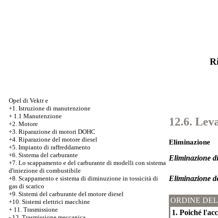
Ri
Opel di Vektr e
+1. Istruzione di manutenzione
+
1.1 Manutenzione
12.6. Lev
+2. Motore
+3.
Riparazione di motori DOHC
+4. Riparazione del motore diesel
Eliminazione
+5. Impianto di raffreddamento
+6. Sistema del carburante
Eliminazione di 
+7.
Lo scappamento e del carburante di modelli con sistema
d'iniezione di combustibile
Eliminazione de
+8. Scappamento e sistema di diminuzione in tossicità di
gas di scarico
+9. Sistemi del carburante del motore diesel
ORDINE DEL
+10. Sistemi elettrici macchine
+
11. Trasmissione
1. Poiché l'ac
-
12. Trasmissione meccanica