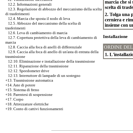
marcia che si 
12.2. Informazioni generali
scelta di trasf
12.3. Regolazione di abbozzo del meccanismo della scelta
di trasferimenti
2. Tolga una p
12.4. Marcia che sposta il nodo di leva
cerniera e rim
12.5. Abbozzo del meccanismo della scelta di
insieme con un
trasferimenti
12.6. Leva di cambiamento di marcia
Installazione
12.7. Copertura protettiva della leva di cambiamento di
marcia
ORDINE DEL
12.8. Caccia alla foca di anelli di differenziale
12.9. Caccia alla foca di anello di un'asta di entrata della
1. L'installazi
trasmissione
12:10. Eliminazione e installazione della trasmissione
12:11. Riparazione della trasmissione
12:12. Speedometer drive
12:13. Interruttore di lampade di un sostegno
+13. Trasmissione automatica
+14. Aste di potere
+15. Sistema di freno
+16. Parentesi di sospensione
+17. Corpo
+18. Attrezzature elettriche
+19. Conto di cattivi funzionamenti