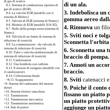
di gas di scarico
di un ala.
8.3. Sistema di combustione ripetuta di
gas di scarico (EGR)
3. Indebolisca un 
8.4. La valvola EGR (modelli con il
sistema di Multec)
gomma aereo dall
8.5. Valvola di EGR (sistema di Simtec)
8.6. Modulo di EGR (modelli X16 SZ)
4. Rimuova
un filo
8.7. Nodo della pompa aerea (sistema di
Simtec)
5. Sviti noci e tol
8.8. Valvola di un limite di sistema di
riduzione di tossicità
Sconnetta l'orbita
8.9. La commutazione - da valvola di
sistema di riduzione di tossicità
6. Sconnetta una t
8.10. Tubo e valvola unidirezionale di
braccio di pompa.
sistema di riduzione di tossicità
8.11. Catalizzatore
7. Annoti un acco
8.12. Una bombola con carbone
8.13. Il sensore di ossigeno (modelli con
braccio.
il catalizzatore)
8.14. Collezionista finale
8. Sviti
catenacci e
+8.15. Scappamento
+9. Sistemi del carburante del motore
9. Poiché il conto 
diesel
+10. Sistemi elettrici macchine
fissano un piatto 
+11. Trasmissione
+12. Trasmissione meccanica
un piatto protetti
+13. Trasmissione automatica
aggiunge un piatto 
+14. Aste di potere