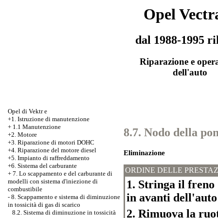
Opel Vectr
dal 1988-1995 ri
Riparazione e oper
dell'auto
Opel di Vektr e
+1. Istruzione di manutenzione
+
1.1 Manutenzione
8.7. Nodo della po
+2. Motore
+3.
Riparazione di motori DOHC
+4. Riparazione del motore diesel
Eliminazione
+5. Impianto di raffreddamento
+6. Sistema del carburante
ORDINE DELLE PRESTAZ
+
7. Lo scappamento e del carburante di
modelli con sistema d'iniezione di
1. Stringa il fren
combustibile
in avanti dell'auto
-
8. Scappamento e sistema di diminuzione
in tossicità di gas di scarico
2. Rimuova la ruot
8.2. Sistema di diminuzione in tossicità