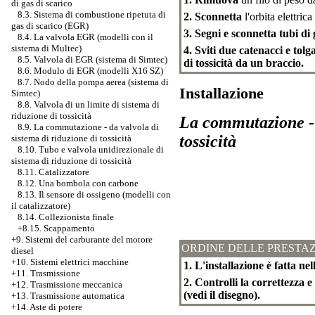
di gas di scarico
8.3. Sistema di combustione ripetuta di
2. Sconnetta
l'orbita elettrica
gas di scarico (EGR)
3. Segni e sconnetta tubi di
8.4. La valvola EGR (modelli con il
sistema di Multec)
4. Sviti due catenacci e tol
8.5. Valvola di EGR (sistema di Simtec)
di tossicità da un braccio.
8.6. Modulo di EGR (modelli X16 SZ)
8.7. Nodo della pompa aerea (sistema di
Installazione
Simtec)
8.8. Valvola di un limite di sistema di
riduzione di tossicità
La commutazione - d
8.9. La commutazione - da valvola di
tossicità
sistema di riduzione di tossicità
8.10. Tubo e valvola unidirezionale di
sistema di riduzione di tossicità
8.11. Catalizzatore
8.12. Una bombola con carbone
8.13. Il sensore di ossigeno (modelli con
il catalizzatore)
8.14. Collezionista finale
+8.15. Scappamento
+9. Sistemi del carburante del motore
ORDINE DELLE PRESTAZ
diesel
+10. Sistemi elettrici macchine
1. L'installazione è fatta nel
+11. Trasmissione
2. Controlli la correttezza e
+12. Trasmissione meccanica
(vedi il disegno).
+13. Trasmissione automatica
+14. Aste di potere