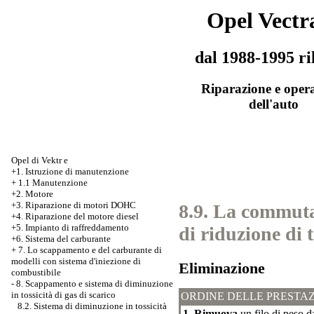
Opel Vectr
dal 1988-1995 ri
Riparazione e oper
dell'auto
Opel di Vektr e
+1. Istruzione di manutenzione
+
1.1 Manutenzione
+2. Motore
+3.
Riparazione di motori DOHC
8.9. La commuta
+4. Riparazione del motore diesel
+5. Impianto di raffreddamento
di riduzione di t
+6. Sistema del carburante
+
7. Lo scappamento e del carburante di
modelli con sistema d'iniezione di
Eliminazione
combustibile
-
8. Scappamento e sistema di diminuzione
in tossicità di gas di scarico
ORDINE DELLE PRESTAZ
8.2. Sistema di diminuzione in tossicità
1. Rimuova
un filo di peso d