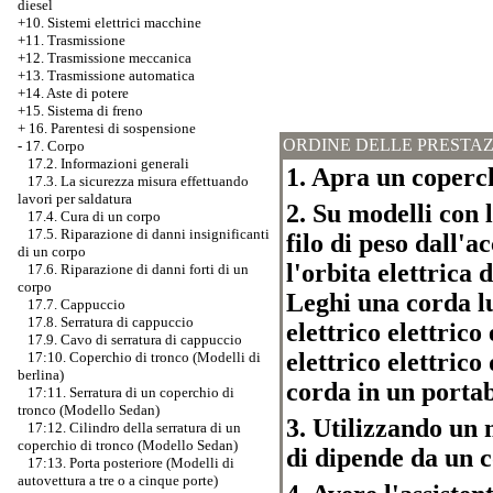
diesel
+10. Sistemi elettrici macchine
+11. Trasmissione
+12. Trasmissione meccanica
+13. Trasmissione automatica
+14. Aste di potere
+15. Sistema di freno
+
16. Parentesi di sospensione
ORDINE DELLE PRESTAZ
-
17. Corpo
17.2. Informazioni generali
1. Apra un coperch
17.3. La sicurezza misura effettuando
lavori per saldatura
2. Su modelli con
17.4. Cura di un corpo
17.5. Riparazione di danni insignificanti
filo di peso dall'
di un corpo
l'orbita elettrica 
17.6. Riparazione di danni forti di un
corpo
Leghi una corda lu
17.7. Cappuccio
17.8. Serratura di cappuccio
elettrico elettric
17.9. Cavo di serratura di cappuccio
elettrico elettrico
17:10. Coperchio di tronco (Modelli di
berlina)
corda in un portab
17:11. Serratura di un coperchio di
tronco (Modello Sedan)
3. Utilizzando un 
17:12. Cilindro della serratura di un
coperchio di tronco (Modello Sedan)
di dipende da un c
17:13. Porta posteriore (Modelli di
autovettura a tre o a cinque porte)