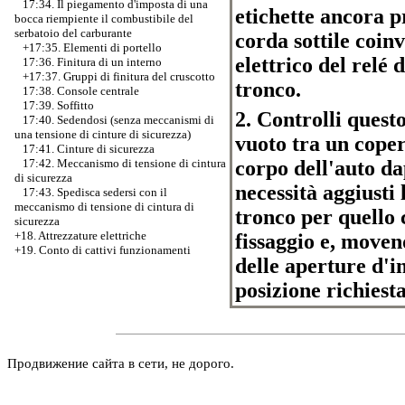
17:34. Il piegamento d'imposta di una
etichette ancora p
bocca riempiente il combustibile del
serbatoio del carburante
corda sottile coin
+17:35. Elementi di portello
elettrico del relé 
17:36. Finitura di un interno
+17:37.
Gruppi di finitura del cruscotto
tronco.
17:38. Console centrale
17:39. Soffitto
2. Controlli quest
17:40. Sedendosi (senza meccanismi di
una tensione di cinture di sicurezza)
vuoto tra un coper
17:41. Cinture di sicurezza
corpo dell'auto da
17:42. Meccanismo di tensione di cintura
di sicurezza
necessità aggiusti
17:43. Spedisca sedersi con il
meccanismo di tensione di cintura di
tronco per quello 
sicurezza
+18. Attrezzature elettriche
fissaggio e, moven
+19. Conto di cattivi funzionamenti
delle aperture d'in
posizione richiesta
Продвижение сайта в сети, не дорого.