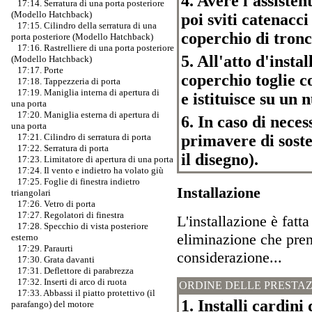
4. Avere l'assisten
17:14. Serratura di una porta posteriore
(Modello Hatchback)
poi sviti catenacci
17:15. Cilindro della serratura di una
coperchio di tronc
porta posteriore (Modello Hatchback)
17:16. Rastrelliere di una porta posteriore
5. All'atto d'inst
(Modello Hatchback)
17:17. Porte
coperchio toglie co
17:18. Tappezzeria di porta
17:19. Maniglia interna di apertura di
e istituisce su un
una porta
17:20. Maniglia esterna di apertura di
6. In caso di neces
una porta
primavere di soste
17:21. Cilindro di serratura di porta
17:22. Serratura di porta
il disegno).
17:23. Limitatore di apertura di una porta
17:24. Il vento e indietro ha volato giù
17:25. Foglie di finestra indietro
Installazione
triangolari
17:26. Vetro di porta
17:27. Regolatori di finestra
L'installazione è fatta
17:28. Specchio di vista posteriore
eliminazione che pre
esterno
17:29. Paraurti
considerazione...
17:30. Grata davanti
17:31. Deflettore di parabrezza
17:32. Inserti di arco di ruota
ORDINE DELLE PRESTAZ
17:33. Abbassi il piatto protettivo (il
1. Installi cardin
parafango) del motore