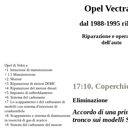
Opel Vectr
dal 1988-1995 ri
Riparazione e oper
dell'auto
Opel di Vektr e
+1. Istruzione di manutenzione
+
1.1 Manutenzione
+2. Motore
+3.
Riparazione di motori DOHC
17:10. Coperchio
+4. Riparazione del motore diesel
+5. Impianto di raffreddamento
+6. Sistema del carburante
Eliminazione
+7.
Lo scappamento e del carburante di
modelli con sistema d'iniezione di
Accordo di una pri
combustibile
+8. Scappamento e sistema di diminuzione
tronco sui modelli
in tossicità di gas di scarico
+9. Sistemi del carburante del motore