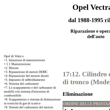
Opel Vectr
dal 1988-1995 ri
Riparazione e oper
dell'auto
Opel di Vektr e
+1. Istruzione di manutenzione
+
1.1 Manutenzione
+2. Motore
+3.
Riparazione di motori DOHC
17:12. Cilindro 
+4. Riparazione del motore diesel
+5. Impianto di raffreddamento
di tronco (Mode
+6. Sistema del carburante
+7.
Lo scappamento e del carburante di
modelli con sistema d'iniezione di
Eliminazione
combustibile
+8. Scappamento e sistema di diminuzione
in tossicità di gas di scarico
ORDINE DELLE PRESTAZ
+9. Sistemi del carburante del motore