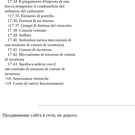
17:34. Il piegamento d'imposta di una
bocca riempiente il combustibile del
serbatoio del carburante
+17:35. Elementi di portello
17:36. Finitura di un interno
+17:37.
Gruppi di finitura del cruscotto
17:38. Console centrale
17:39. Soffitto
17:40. Sedendosi (senza meccanismi di
una tensione di cinture di sicurezza)
17:41. Cinture di sicurezza
17:42. Meccanismo di tensione di cintura
di sicurezza
17:43. Spedisca sedersi con il
meccanismo di tensione di cintura di
sicurezza
+18. Attrezzature elettriche
+19. Conto di cattivi funzionamenti
Продвижение сайта в сети, не дорого.