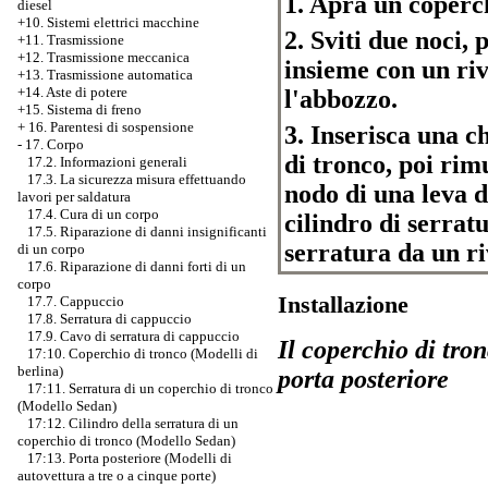
1. Apra un coperch
diesel
+10. Sistemi elettrici macchine
2. Sviti due noci, 
+11. Trasmissione
+12. Trasmissione meccanica
insieme con un riv
+13. Trasmissione automatica
+14. Aste di potere
l'abbozzo.
+15. Sistema di freno
+
16. Parentesi di sospensione
3. Inserisca una c
-
17. Corpo
di tronco, poi rim
17.2. Informazioni generali
17.3. La sicurezza misura effettuando
nodo di una leva d
lavori per saldatura
17.4. Cura di un corpo
cilindro di serrat
17.5. Riparazione di danni insignificanti
serratura da un r
di un corpo
17.6. Riparazione di danni forti di un
corpo
Installazione
17.7. Cappuccio
17.8. Serratura di cappuccio
17.9. Cavo di serratura di cappuccio
Il coperchio di tron
17:10. Coperchio di tronco (Modelli di
berlina)
porta posteriore
17:11. Serratura di un coperchio di tronco
(Modello Sedan)
17:12. Cilindro della serratura di un
coperchio di tronco (Modello Sedan)
17:13. Porta posteriore (Modelli di
autovettura a tre o a cinque porte)