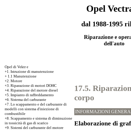
Opel Vectr
dal 1988-1995 ri
Riparazione e oper
dell'auto
Opel di Vektr e
+1. Istruzione di manutenzione
+
1.1 Manutenzione
+2. Motore
+3.
Riparazione di motori DOHC
17.5. Riparazion
+4. Riparazione del motore diesel
+5. Impianto di raffreddamento
corpo
+6. Sistema del carburante
+7.
Lo scappamento e del carburante di
modelli con sistema d'iniezione di
INFORMAZIONI GENERA
combustibile
+8. Scappamento e sistema di diminuzione
Elaborazione di graf
in tossicità di gas di scarico
+9. Sistemi del carburante del motore