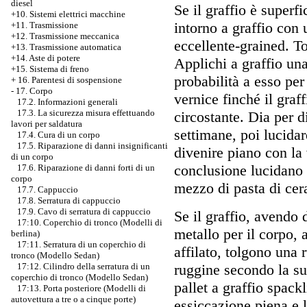
diesel
Se il graffio è superfi
+10. Sistemi elettrici macchine
intorno a graffio con 
+11. Trasmissione
+12. Trasmissione meccanica
eccellente-grained. T
+13. Trasmissione automatica
+14. Aste di potere
Applichi a graffio una
+15. Sistema di freno
probabilità a esso per
+
16. Parentesi di sospensione
-
17. Corpo
vernice finché il graf
17.2. Informazioni generali
17.3. La sicurezza misura effettuando
circostante. Dia per di
lavori per saldatura
settimane, poi lucidar
17.4. Cura di un corpo
17.5. Riparazione di danni insignificanti
divenire piano con la
di un corpo
conclusione lucidano i
17.6. Riparazione di danni forti di un
corpo
mezzo di pasta di cer
17.7. Cappuccio
17.8. Serratura di cappuccio
17.9. Cavo di serratura di cappuccio
Se il graffio, avendo 
17:10. Coperchio di tronco (Modelli di
metallo per il corpo, 
berlina)
17:11. Serratura di un coperchio di
affilato, tolgono una 
tronco (Modello Sedan)
ruggine secondo la sua
17:12. Cilindro della serratura di un
coperchio di tronco (Modello Sedan)
pallet a graffio spack
17:13. Porta posteriore (Modelli di
autovettura a tre o a cinque porte)
essiccazione piena e l