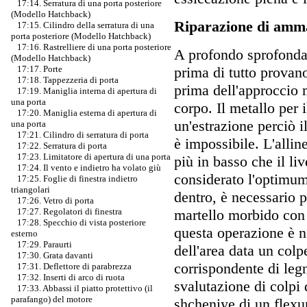
17:14. Serratura di una porta posteriore
(Modello Hatchback)
Riparazione di amma
17:15. Cilindro della serratura di una
porta posteriore (Modello Hatchback)
17:16. Rastrelliere di una porta posteriore
A profondo sprofondan
(Modello Hatchback)
prima di tutto provan
17:17. Porte
17:18. Tappezzeria di porta
prima dell'approccio
17:19. Maniglia interna di apertura di
una porta
corpo. Il metallo per 
17:20. Maniglia esterna di apertura di
un'estrazione perciò i
una porta
17:21. Cilindro di serratura di porta
è impossibile. L'all
17:22. Serratura di porta
17:23. Limitatore di apertura di una porta
più in basso che il liv
17:24. Il vento e indietro ha volato giù
considerato l'optimu
17:25. Foglie di finestra indietro
triangolari
dentro, è necessario 
17:26. Vetro di porta
martello morbido con 
17:27. Regolatori di finestra
17:28. Specchio di vista posteriore
questa operazione è ne
esterno
17:29. Paraurti
dell'area data un colp
17:30. Grata davanti
corrispondente di leg
17:31. Deflettore di parabrezza
17:32. Inserti di arco di ruota
svalutazione di colpi 
17:33. Abbassi il piatto protettivo (il
parafango) del motore
shcheniye di un flexu