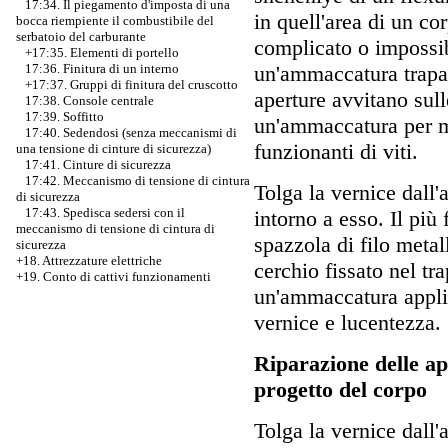
17:34. Il piegamento d'imposta di una
in quell'area di un co
bocca riempiente il combustibile del
serbatoio del carburante
complicato o impossibi
+17:35. Elementi di portello
un'ammaccatura trapan
17:36. Finitura di un interno
+17:37.
Gruppi di finitura del cruscotto
aperture avvitano sull
17:38. Console centrale
17:39. Soffitto
un'ammaccatura per me
17:40. Sedendosi (senza meccanismi di
funzionanti di viti.
una tensione di cinture di sicurezza)
17:41. Cinture di sicurezza
17:42. Meccanismo di tensione di cintura
Tolga la vernice dall
di sicurezza
17:43. Spedisca sedersi con il
intorno a esso. Il più
meccanismo di tensione di cintura di
spazzola di filo metal
sicurezza
+18. Attrezzature elettriche
cerchio fissato nel tr
+19. Conto di cattivi funzionamenti
un'ammaccatura applic
vernice e lucentezza.
Riparazione delle ap
progetto del corpo
Tolga la vernice dall