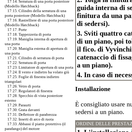
17:14. Serratura di una porta posteriore
guida interna di se
(Modello Hatchback)
17:15. Cilindro della serratura di una
finitura da una pa
porta posteriore (Modello Hatchback)
17:16. Rastrelliere di una porta posteriore
di sedersi).
(Modello Hatchback)
17:17. Porte
3. Sviti quattro c
17:18. Tappezzeria di porta
17:19. Maniglia interna di apertura di
di un piano, poi t
una porta
il fico. di Vyvinc
17:20. Maniglia esterna di apertura di
una porta
catenaccio di fiss
17:21. Cilindro di serratura di porta
17:22. Serratura di porta
a un piano).
17:23. Limitatore di apertura di una porta
17:24. Il vento e indietro ha volato giù
4. In caso di nece
17:25. Foglie di finestra indietro
triangolari
17:26. Vetro di porta
Installazione
17:27. Regolatori di finestra
17:28. Specchio di vista posteriore
esterno
È consigliato usare nu
17:29. Paraurti
17:30. Grata davanti
sedersi a un piano.
17:31. Deflettore di parabrezza
17:32. Inserti di arco di ruota
ORDINE DELLE PRESTAZ
17:33. Abbassi il piatto protettivo (il
parafango) del motore