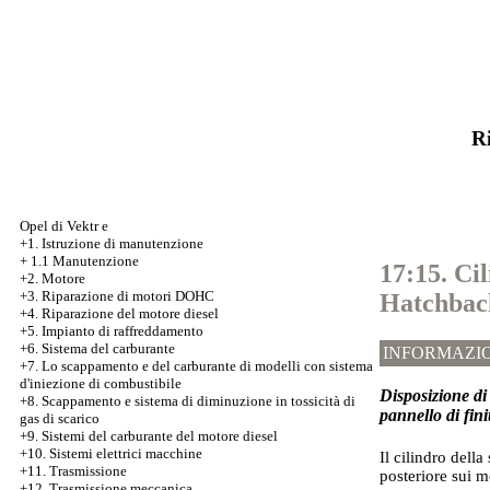
Ri
Opel di Vektr e
+1. Istruzione di manutenzione
+
1.1 Manutenzione
17:15. Ci
+2. Motore
+3.
Riparazione di motori DOHC
Hatchbac
+4. Riparazione del motore diesel
+5. Impianto di raffreddamento
+6. Sistema del carburante
INFORMAZIO
+7.
Lo scappamento e del carburante di modelli con sistema
d'iniezione di combustibile
Disposizione di 
+8. Scappamento e sistema di diminuzione in tossicità di
pannello di fini
gas di scarico
+9. Sistemi del carburante del motore diesel
+10. Sistemi elettrici macchine
Il cilindro dell
+11. Trasmissione
posteriore sui m
+12. Trasmissione meccanica