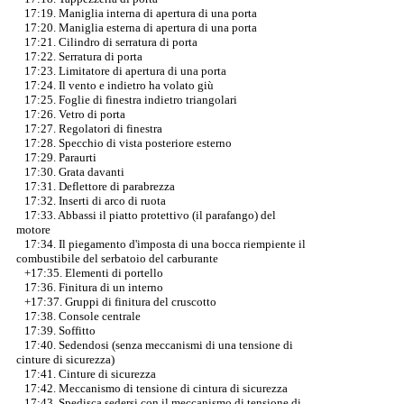
17:19. Maniglia interna di apertura di una porta
17:20. Maniglia esterna di apertura di una porta
17:21. Cilindro di serratura di porta
17:22. Serratura di porta
17:23. Limitatore di apertura di una porta
17:24. Il vento e indietro ha volato giù
17:25. Foglie di finestra indietro triangolari
17:26. Vetro di porta
17:27. Regolatori di finestra
17:28. Specchio di vista posteriore esterno
17:29. Paraurti
17:30. Grata davanti
17:31. Deflettore di parabrezza
17:32. Inserti di arco di ruota
17:33. Abbassi il piatto protettivo (il parafango) del
motore
17:34. Il piegamento d'imposta di una bocca riempiente il
combustibile del serbatoio del carburante
+17:35. Elementi di portello
17:36. Finitura di un interno
+17:37.
Gruppi di finitura del cruscotto
17:38. Console centrale
17:39. Soffitto
17:40. Sedendosi (senza meccanismi di una tensione di
cinture di sicurezza)
17:41. Cinture di sicurezza
17:42. Meccanismo di tensione di cintura di sicurezza
17:43. Spedisca sedersi con il meccanismo di tensione di