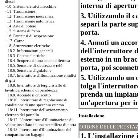
diesel
interna di apertur
+10. Sistemi elettrici macchine
+11. Trasmissione
3. Utilizzando il 
+12. Trasmissione meccanica
+13. Trasmissione automatica
separi la parte su
+14. Aste di potere
porta.
+15. Sistema di freno
+16. Parentesi di sospensione
4. Annoti un accor
+
17. Corpo
-
18. Attrezzature elettriche
dell'interruttore 
18.2. Informazioni generali
18.3. Catene elettriche
esterno in un brac
18.4. Scoperta di una catena difettosa
18.5. Serrature di sicurezza e relé
porta, poi sconnett
18.6. Serratura d'ignizione
18.7. Interruttore d'illuminazione e indici
5. Utilizzando un 
di giri
tolga l'interrutto
18.8. Interruttore di tergicristallo di
lavatrice/schermo di parabrezza
prenda un impianto
18.9. Accende il cruscotto
18:10. Interruttore di regolazione di
un'apertura per in
condizione di uno specchio esterno
18:11. Interruttore dell'azionamento
elettrico del portello
Installazione
18:12. L'interruttore d'illuminazione di
salone installato in una rastrelliera di porta
ORDINE DELLE PRESTAZ
18:13. Interruttore d'illuminazione del
1. L'installazione 
compartimento bagagli