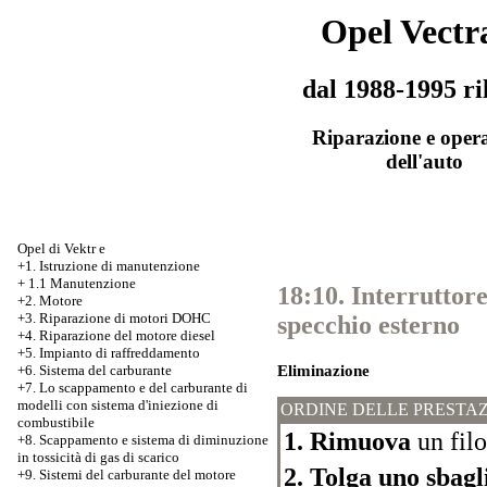
Opel Vectr
dal 1988-1995 ri
Riparazione e oper
dell'auto
Opel di Vektr e
+1. Istruzione di manutenzione
+
1.1 Manutenzione
18:10. Interruttore
+2. Motore
+3.
Riparazione di motori DOHC
specchio esterno
+4. Riparazione del motore diesel
+5. Impianto di raffreddamento
Eliminazione
+6. Sistema del carburante
+7.
Lo scappamento e del carburante di
modelli con sistema d'iniezione di
ORDINE DELLE PRESTAZ
combustibile
1. Rimuova
un filo
+8. Scappamento e sistema di diminuzione
in tossicità di gas di scarico
2. Tolga uno sbagl
+9. Sistemi del carburante del motore