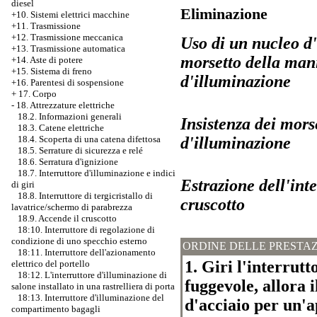
diesel
Eliminazione
+10. Sistemi elettrici macchine
+11. Trasmissione
+12. Trasmissione meccanica
Uso di un nucleo d'a
+13. Trasmissione automatica
morsetto della mani
+14. Aste di potere
+15. Sistema di freno
d'illuminazione
+16. Parentesi di sospensione
+
17. Corpo
-
18. Attrezzature elettriche
18.2. Informazioni generali
Insistenza dei morse
18.3. Catene elettriche
d'illuminazione
18.4. Scoperta di una catena difettosa
18.5. Serrature di sicurezza e relé
18.6. Serratura d'ignizione
18.7. Interruttore d'illuminazione e indici
Estrazione dell'int
di giri
18.8. Interruttore di tergicristallo di
cruscotto
lavatrice/schermo di parabrezza
18.9. Accende il cruscotto
18:10. Interruttore di regolazione di
condizione di uno specchio esterno
ORDINE DELLE PRESTAZ
18:11. Interruttore dell'azionamento
1. Giri l'interrutt
elettrico del portello
18:12. L'interruttore d'illuminazione di
fuggevole, allora i
salone installato in una rastrelliera di porta
18:13. Interruttore d'illuminazione del
d'acciaio per un'a
compartimento bagagli