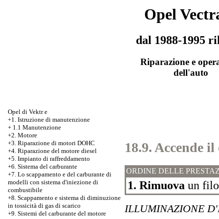
Opel Vectr
dal 1988-1995 ri
Riparazione e oper
dell'auto
Opel di Vektr e
+1. Istruzione di manutenzione
+
1.1 Manutenzione
+2. Motore
+3.
Riparazione di motori DOHC
18.9. Accende il
+4. Riparazione del motore diesel
+5. Impianto di raffreddamento
+6. Sistema del carburante
ORDINE DELLE PRESTAZ
+7.
Lo scappamento e del carburante di
modelli con sistema d'iniezione di
1. Rimuova
un filo
combustibile
+8. Scappamento e sistema di diminuzione
in tossicità di gas di scarico
ILLUMINAZIONE D
+9. Sistemi del carburante del motore