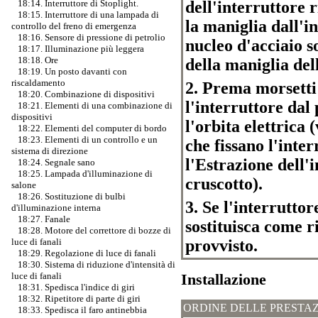
dell'interruttore 
18:14. Interruttore di Stoplight.
18:15. Interruttore di una lampada di
la maniglia dall'in
controllo del freno di emergenza
18:16. Sensore di pressione di petrolio
nucleo d'acciaio so
18:17. Illuminazione più leggera
18:18. Ore
della maniglia del
18:19. Un posto davanti con
riscaldamento
2. Prema morsetti 
18:20. Combinazione di dispositivi
l'interruttore dal
18:21. Elementi di una combinazione di
dispositivi
l'orbita elettrica 
18:22. Elementi del computer di bordo
18:23. Elementi di un controllo e un
che fissano l'inte
sistema di direzione
l'Estrazione dell'
18:24. Segnale sano
18:25. Lampada d'illuminazione di
cruscotto).
salone
18:26. Sostituzione di bulbi
3. Se l'interruttor
d'illuminazione interna
18:27. Fanale
sostituisca come r
18:28. Motore del correttore di bozze di
provvisto.
luce di fanali
18:29. Regolazione di luce di fanali
18:30. Sistema di riduzione d'intensità di
Installazione
luce di fanali
18:31. Spedisca l'indice di giri
18:32. Ripetitore di parte di giri
ORDINE DELLE PRESTAZ
18:33. Spedisca il faro antinebbia