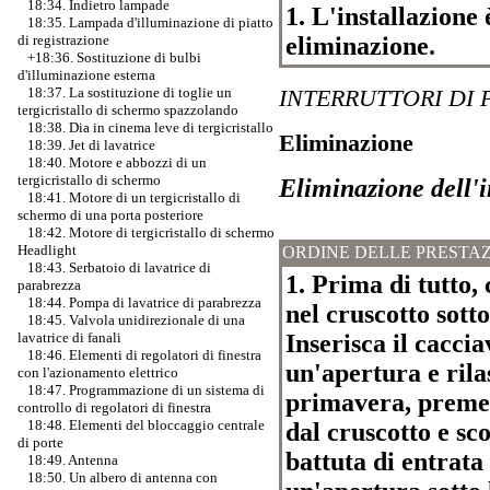
18:34. Indietro lampade
1. L'installazione 
18:35. Lampada d'illuminazione di piatto
eliminazione.
di registrazione
+18:36. Sostituzione di bulbi
d'illuminazione esterna
INTERRUTTORI DI 
18:37. La sostituzione di toglie un
tergicristallo di schermo spazzolando
18:38. Dia in cinema leve di tergicristallo
Eliminazione
18:39. Jet di lavatrice
18:40. Motore e abbozzi di un
tergicristallo di schermo
Eliminazione dell'i
18:41. Motore di un tergicristallo di
schermo di una porta posteriore
18:42. Motore di tergicristallo di schermo
Headlight
ORDINE DELLE PRESTAZ
18:43. Serbatoio di lavatrice di
1. Prima di tutto,
parabrezza
18:44. Pompa di lavatrice di parabrezza
nel cruscotto sotto
18:45. Valvola unidirezionale di una
Inserisca il caccia
lavatrice di fanali
18:46. Elementi di regolatori di finestra
un'apertura e rila
con l'azionamento elettrico
18:47. Programmazione di un sistema di
primavera, premen
controllo di regolatori di finestra
18:48. Elementi del bloccaggio centrale
dal cruscotto e s
di porte
battuta di entrata
18:49. Antenna
18:50. Un albero di antenna con