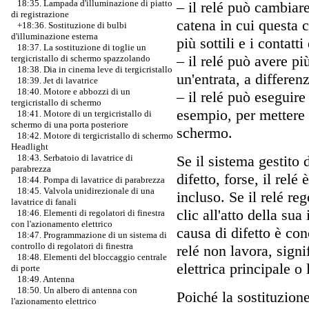
18:35. Lampada d'illuminazione di piatto
– il relé può cambiar
di registrazione
catena in cui questa c
+18:36. Sostituzione di bulbi
d'illuminazione esterna
più sottili e i contatti 
18:37. La sostituzione di toglie un
– il relé può avere p
tergicristallo di schermo spazzolando
18:38. Dia in cinema leve di tergicristallo
un'entrata, a differen
18:39. Jet di lavatrice
18:40. Motore e abbozzi di un
– il relé può eseguire
tergicristallo di schermo
esempio, per mettere u
18:41. Motore di un tergicristallo di
schermo di una porta posteriore
schermo.
18:42. Motore di tergicristallo di schermo
Headlight
Se il sistema gestito 
18:43. Serbatoio di lavatrice di
parabrezza
difetto, forse, il relé
18:44. Pompa di lavatrice di parabrezza
18:45. Valvola unidirezionale di una
incluso. Se il relé re
lavatrice di fanali
clic all'atto della sua
18:46. Elementi di regolatori di finestra
con l'azionamento elettrico
causa di difetto è conc
18:47. Programmazione di un sistema di
controllo di regolatori di finestra
relé non lavora, signi
18:48. Elementi del bloccaggio centrale
elettrica principale o 
di porte
18:49. Antenna
18:50. Un albero di antenna con
Poiché la sostituzion
l'azionamento elettrico