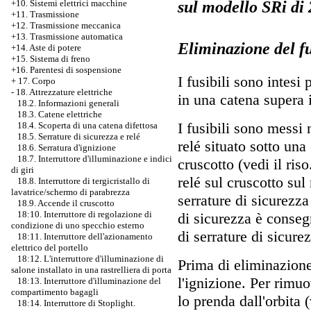
sul modello SRi di 
+10. Sistemi elettrici macchine
+11. Trasmissione
+12. Trasmissione meccanica
+13. Trasmissione automatica
Eliminazione del fus
+14. Aste di potere
+15. Sistema di freno
+16. Parentesi di sospensione
I fusibili sono intesi
+
17. Corpo
-
18. Attrezzature elettriche
in una catena supera 
18.2. Informazioni generali
18.3. Catene elettriche
I fusibili sono messi 
18.4. Scoperta di una catena difettosa
18.5. Serrature di sicurezza e relé
relé situato sotto una
18.6. Serratura d'ignizione
18.7. Interruttore d'illuminazione e indici
cruscotto (vedi il ris
di giri
relé sul cruscotto sul
18.8. Interruttore di tergicristallo di
lavatrice/schermo di parabrezza
serrature di sicurezza
18.9. Accende il cruscotto
18:10. Interruttore di regolazione di
di sicurezza è conseg
condizione di uno specchio esterno
di serrature di sicurez
18:11. Interruttore dell'azionamento
elettrico del portello
18:12. L'interruttore d'illuminazione di
Prima di eliminazione
salone installato in una rastrelliera di porta
l'ignizione. Per rimuo
18:13. Interruttore d'illuminazione del
compartimento bagagli
lo prenda dall'orbita 
18:14. Interruttore di Stoplight.