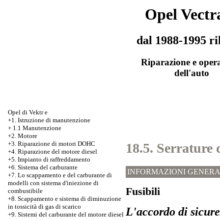
Opel Vectr
dal 1988-1995 ri
Riparazione e oper
dell'auto
Opel di Vektr e
+1. Istruzione di manutenzione
+
1.1 Manutenzione
+2. Motore
+3.
Riparazione di motori DOHC
18.5. Serrature d
+4. Riparazione del motore diesel
+5. Impianto di raffreddamento
+6. Sistema del carburante
INFORMAZIONI GENERA
+7.
Lo scappamento e del carburante di
modelli con sistema d'iniezione di
Fusibili
combustibile
+8. Scappamento e sistema di diminuzione
in tossicità di gas di scarico
L'accordo di sicurez
+9. Sistemi del carburante del motore diesel