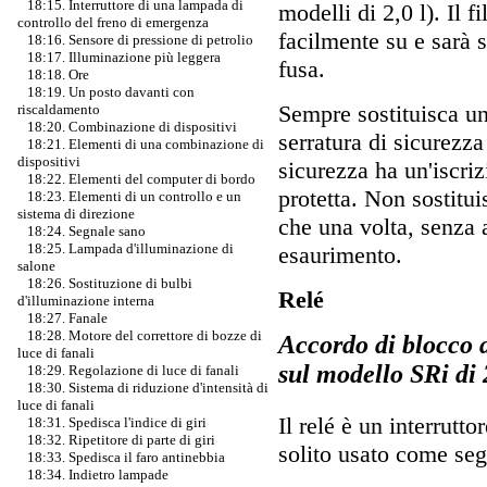
18:15. Interruttore di una lampada di
modelli di 2,0 l). Il f
controllo del freno di emergenza
facilmente su e sarà s
18:16. Sensore di pressione di petrolio
18:17. Illuminazione più leggera
fusa.
18:18. Ore
18:19. Un posto davanti con
Sempre sostituisca un
riscaldamento
18:20. Combinazione di dispositivi
serratura di sicurezza
18:21. Elementi di una combinazione di
dispositivi
sicurezza ha un'iscri
18:22. Elementi del computer di bordo
protetta. Non sostitu
18:23. Elementi di un controllo e un
sistema di direzione
che una volta, senza 
18:24. Segnale sano
18:25. Lampada d'illuminazione di
esaurimento.
salone
18:26. Sostituzione di bulbi
Relé
d'illuminazione interna
18:27. Fanale
18:28. Motore del correttore di bozze di
Accordo di blocco 
luce di fanali
sul modello SRi di 
18:29. Regolazione di luce di fanali
18:30. Sistema di riduzione d'intensità di
luce di fanali
Il relé è un interrutt
18:31. Spedisca l'indice di giri
18:32. Ripetitore di parte di giri
solito usato come seg
18:33. Spedisca il faro antinebbia
18:34. Indietro lampade