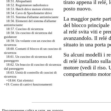
tirato appena il relé,
18:51. Altoparlanti
18:52. Registratore radiofonico
posto nuovo.
18:53. Hatch drive motore elettrico
18:54. Cavo di Speedometer drive
18:55. Sistema d'allarme antistrisciante
La maggior parte parte
18:56. Elementi del sistema d'allarme
del blocco principale 
antistrisciante
18:57. Cuscino di sicurezza
al relé svita viti e pr
18:58. Un cuscino di sicurezza dal
avanzandolo. Il relé d
guidatore
18:59. Un volante con un cuscino di
situato in una porta p
sicurezza
18.60. Contatti il blocco di un cuscino di
sicurezza
Su alcuni modelli i r
18.61. Un cuscino di sicurezza dal
di relé installato sul
passeggero
18.62. Un braccio di cuscino di sicurezza
motore (vedi il riso. 
dal passeggero
18.63. Unità di controllo di cuscini di
compartimento motore
sicurezza
+18.64. Giri elettrici
+19. Conto di cattivi funzionamenti
Продвижение сайта в сети, не дорого.