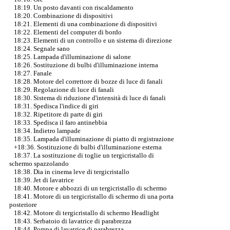
18:19. Un posto davanti con riscaldamento
18:20. Combinazione di dispositivi
18:21. Elementi di una combinazione di dispositivi
18:22. Elementi del computer di bordo
18:23. Elementi di un controllo e un sistema di direzione
18:24. Segnale sano
18:25. Lampada d'illuminazione di salone
18:26. Sostituzione di bulbi d'illuminazione interna
18:27. Fanale
18:28. Motore del correttore di bozze di luce di fanali
18:29. Regolazione di luce di fanali
18:30. Sistema di riduzione d'intensità di luce di fanali
18:31. Spedisca l'indice di giri
18:32. Ripetitore di parte di giri
18:33. Spedisca il faro antinebbia
18:34. Indietro lampade
18:35. Lampada d'illuminazione di piatto di registrazione
+18:36. Sostituzione di bulbi d'illuminazione esterna
18:37. La sostituzione di toglie un tergicristallo di
schermo spazzolando
18:38. Dia in cinema leve di tergicristallo
18:39. Jet di lavatrice
18:40. Motore e abbozzi di un tergicristallo di schermo
18:41. Motore di un tergicristallo di schermo di una porta
posteriore
18:42. Motore di tergicristallo di schermo Headlight
18:43. Serbatoio di lavatrice di parabrezza
18:44. Pompa di lavatrice di parabrezza