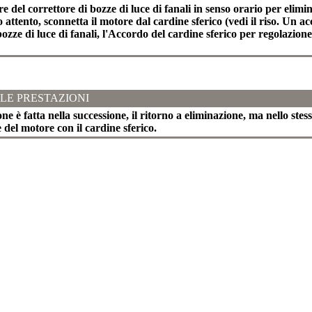
ore del correttore di bozze di luce di fanali in senso orario per elim
o attento, sconnetta il motore dal cardine sferico (vedi il riso. Un a
bozze di luce di fanali, l'Accordo del cardine sferico per regolazion
LE PRESTAZIONI
one è fatta nella successione, il ritorno a eliminazione, ma nello stes
 del motore con il cardine sferico.