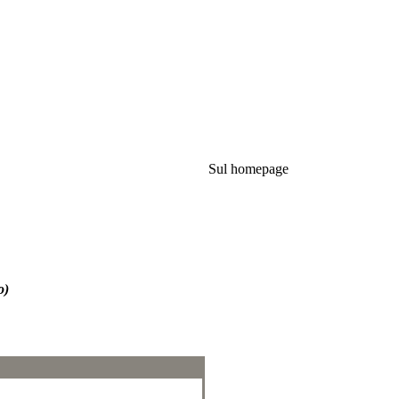
Sul homepage
o)