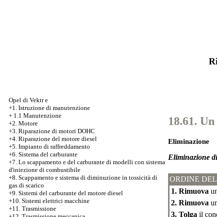
Ri
Opel di Vektr e
+1. Istruzione di manutenzione
+
1.1 Manutenzione
18.61. Un
+2. Motore
+3.
Riparazione di motori DOHC
+4. Riparazione del motore diesel
Eliminazione
+5. Impianto di raffreddamento
+6. Sistema del carburante
Eliminazione di
+7.
Lo scappamento e del carburante di modelli con sistema
d'iniezione di combustibile
+8. Scappamento e sistema di diminuzione in tossicità di
ORDINE DEL
gas di scarico
1. Rimuova
un
+9. Sistemi del carburante del motore diesel
+10. Sistemi elettrici macchine
2. Rimuova
un
+11. Trasmissione
3. Tolga
il con
+12. Trasmissione meccanica