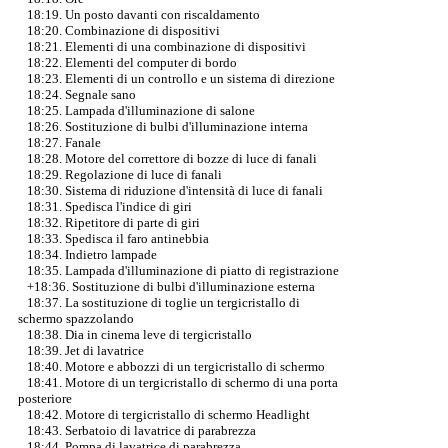
18:19. Un posto davanti con riscaldamento
18:20. Combinazione di dispositivi
18:21. Elementi di una combinazione di dispositivi
18:22. Elementi del computer di bordo
18:23. Elementi di un controllo e un sistema di direzione
18:24. Segnale sano
18:25. Lampada d'illuminazione di salone
18:26. Sostituzione di bulbi d'illuminazione interna
18:27. Fanale
18:28. Motore del correttore di bozze di luce di fanali
18:29. Regolazione di luce di fanali
18:30. Sistema di riduzione d'intensità di luce di fanali
18:31. Spedisca l'indice di giri
18:32. Ripetitore di parte di giri
18:33. Spedisca il faro antinebbia
18:34. Indietro lampade
18:35. Lampada d'illuminazione di piatto di registrazione
+18:36. Sostituzione di bulbi d'illuminazione esterna
18:37. La sostituzione di toglie un tergicristallo di
schermo spazzolando
18:38. Dia in cinema leve di tergicristallo
18:39. Jet di lavatrice
18:40. Motore e abbozzi di un tergicristallo di schermo
18:41. Motore di un tergicristallo di schermo di una porta
posteriore
18:42. Motore di tergicristallo di schermo Headlight
18:43. Serbatoio di lavatrice di parabrezza
18:44. Pompa di lavatrice di parabrezza