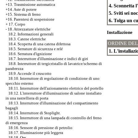
+13. Trasmissione automatica
4. Sconnetta l
+14. Aste di potere
5. Sviti sei n
+15. Sistema di freno
+16. Parentesi di sospensione
6. Tolga un cu
+
17. Corpo
-
18. Attrezzature elettriche
Installazione
18.2. Informazioni generali
18.3. Catene elettriche
ORDINE DEL
18.4. Scoperta di una catena difettosa
18.5. Serrature di sicurezza e relé
1. L'installazi
18.6. Serratura d'ignizione
18.7. Interruttore d'illuminazione e indici di giri
18.8. Interruttore di tergicristallo di lavatrice/schermo di
parabrezza
18.9. Accende il cruscotto
18:10. Interruttore di regolazione di condizione di uno
specchio esterno
18:11. Interruttore dell'azionamento elettrico del portello
18:12. L'interruttore d'illuminazione di salone installato
in una rastrelliera di porta
18:13. Interruttore d'illuminazione del compartimento
bagagli
18:14. Interruttore di Stoplight.
18:15. Interruttore di una lampada di controllo del freno
di emergenza
18:16. Sensore di pressione di petrolio
18:17. Illuminazione più leggera
18:18. Ore