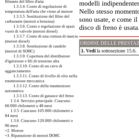
filtrante del filtro d'aria
modelli indipendentem
1.3.3.4. Conto di regolazione di
Nello stesso momento 
temperatura dell'aria che viene al motore
1.3.3.5. Sostituzione del filtro del
sono usate, e come il
carburante (motori a benzina)
disco di freno è usata
1.3.3.6. Conto e regolazione di spazi
vuoti di valvole (motori diesel)
1.3.3.7. Conto di una cintura di marcia
(motori diesel)
ORDINE DELLE PRESTAZ
1.3.3.8. Sostituzione di candele
1. Vedi
la sottosezione
15.6
.
(motori di SOHC)
1.3.3.9. Copertura del distributore
d'ignizione e fili di tensione alta
1.3.3.10. Conto di un cavo di
agganciamento
1.3.3.11. Conto di livello di olio nella
trasmissione meccanica
1.3.3.12. Conto della trasmissione
automatica
1.3.3.13. Conto di ganasce del freno
1.3.4. Servizio principale. Ciascuno
60.000 chilometri o 48 mesi
1.3.5. Ciascuno 105.000 chilometri o
84 mesi
1.3.6. Ciascuno 120.000 chilometri o
96 mesi
+2. Motore
+3.
Riparazione di motori DOHC