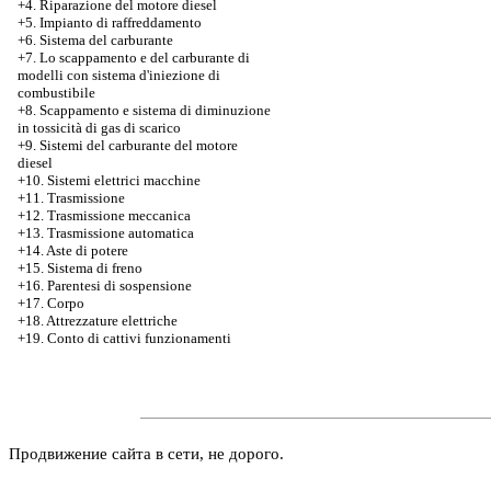
+4. Riparazione del motore diesel
+5. Impianto di raffreddamento
+6. Sistema del carburante
+7.
Lo scappamento e del carburante di
modelli con sistema d'iniezione di
combustibile
+8. Scappamento e sistema di diminuzione
in tossicità di gas di scarico
+9. Sistemi del carburante del motore
diesel
+10. Sistemi elettrici macchine
+11. Trasmissione
+12. Trasmissione meccanica
+13. Trasmissione automatica
+14. Aste di potere
+15. Sistema di freno
+16. Parentesi di sospensione
+17. Corpo
+18. Attrezzature elettriche
+19. Conto di cattivi funzionamenti
Продвижение сайта в сети, не дорого.