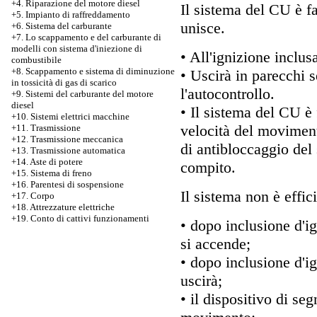
+4. Riparazione del motore diesel
Il sistema del CU è fa
+5. Impianto di raffreddamento
unisce.
+6. Sistema del carburante
+7.
Lo scappamento e del carburante di
modelli con sistema d'iniezione di
• All'ignizione inclus
combustibile
+8. Scappamento e sistema di diminuzione
• Uscirà in parecchi 
in tossicità di gas di scarico
l'autocontrollo.
+9. Sistemi del carburante del motore
diesel
• Il sistema del CU è 
+10. Sistemi elettrici macchine
velocità del moviment
+11. Trasmissione
+12. Trasmissione meccanica
di antibloccaggio del 
+13. Trasmissione automatica
+14. Aste di potere
compito.
+15. Sistema di freno
+16. Parentesi di sospensione
Il sistema non è effic
+17. Corpo
+18. Attrezzature elettriche
+19. Conto di cattivi funzionamenti
• dopo inclusione d'i
si accende;
• dopo inclusione d'i
uscirà;
• il dispositivo di se