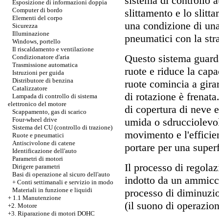
sistema di controllo 
Esposizione di informazioni doppia
Computer di bordo
slittamento e lo slit
Elementi del corpo
una condizione di un
Sicurezza
Illuminazione
pneumatici con la stra
Windows, portello
Il riscaldamento e ventilazione
Questo sistema guarda
Condizionatore d'aria
Trasmissione automatica
ruote e riduce la cap
Istruzioni per guida
Distributore di benzina
ruote comincia a girar
Catalizzatore
di rotazione è frenata
Lampada di controllo di sistema
elettronico del motore
di copertura di neve 
Scappamento, gas di scarico
umida o sdrucciolevole
Four-wheel drive
Sistema del CU (controllo di trazione)
movimento e l'efficien
Ruote e pneumatici
Antiscivolone di catene
portare per una superf
Identificazione dell'auto
Parametri di motori
Il processo di regola
Dirigere parametri
Basi di operazione al sicuro dell'auto
indotto da un ammicco
+
Conti settimanali e servizio in modo
Materiali in funzione e liquidi
processo di diminuzio
+
1.1 Manutenzione
(il suono di operazi
+2. Motore
+3.
Riparazione di motori DOHC