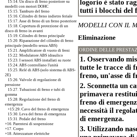
logorio è stato rag
15:14. Un disco di freno posteriore su
modelli con motori DOHC
tutti i blocchi del
15:15. Tamburo del freno
15:16. Cilindro di freno indietro feriale
15:17. Asse di freno di un freno posteriore
MODELLI CON IL 
15:18. Copertura di protezione di un
disco di freno in avanti
15:19. Cilindro di freno principale
Eliminazione
15:20. Riparazione del cilindro di freno
principale (modello senza ABS)
ORDINE DELLE PRESTAZ
15:21. Amplificatore di vuoto di freni
15:22. Modulatore ABS idraulico
1. Osservando misu
15:23. I sensori ABS installati su ruote
15:24. ABS controllano l'unità
tutte le tracce di
15:25. Relé di ABS (solo sistema di ABS-
freno, un'asse di f
2E)
15:26. Valvole di regolazione di
2. Sconnetta un c
pressione
15:27. Tubazioni di freno e tubi di
primavera restitui
gomma
15:28. Regolazione del freno di
freno di emergenza
emergenza
necessità il regol
+15:29. Cavo del freno di emergenza
15:30. Leva del freno di emergenza
di emergenza.
15:31. Pedale del freno
+16. Parentesi di sospensione
3. Utilizzando nas
+17. Corpo
+18. Attrezzature elettriche
una primavera di f