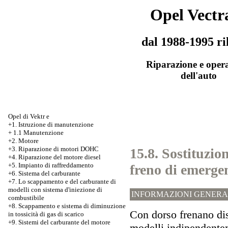
Opel Vectr
dal 1988-1995 ri
Riparazione e oper
dell'auto
Opel di Vektr e
+1. Istruzione di manutenzione
+
1.1 Manutenzione
+2. Motore
+3.
Riparazione di motori DOHC
15.8. Sostituzio
+4. Riparazione del motore diesel
+5. Impianto di raffreddamento
freno di emergen
+6. Sistema del carburante
+7.
Lo scappamento e del carburante di
modelli con sistema d'iniezione di
INFORMAZIONI GENERA
combustibile
+8. Scappamento e sistema di diminuzione
Con dorso frenano dis
in tossicità di gas di scarico
+9. Sistemi del carburante del motore
modelli indipendentem