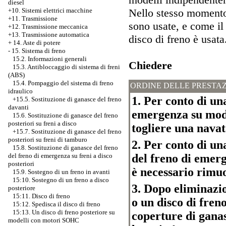
diesel
Nello stesso momento 
+10. Sistemi elettrici macchine
+11. Trasmissione
sono usate, e come il
+12. Trasmissione meccanica
+13. Trasmissione automatica
disco di freno è usata
+
14. Aste di potere
-
15. Sistema di freno
15.2. Informazioni generali
Chiedere
15.3. Antibloccaggio di sistema di freni
(ABS)
15.4. Pompaggio del sistema di freno
ORDINE DELLE PRESTAZ
idraulico
1. Per conto di un
+15.5.
Sostituzione di ganasce del freno
davanti
emergenza su mod
15.6. Sostituzione di ganasce del freno
posteriori su freni a disco
togliere una navat
+15.7. Sostituzione di ganasce del freno
posteriori su freni di tamburo
2. Per conto di un
15.8. Sostituzione di ganasce del freno
del freno di eme
del freno di emergenza su freni a disco
posteriori
è necessario rimuo
15.9. Sostegno di un freno in avanti
15:10. Sostegno di un freno a disco
3. Dopo eliminazio
posteriore
15:11. Disco di freno
o un disco di fren
15:12. Spedisca il disco di freno
15:13. Un disco di freno posteriore su
coperture di ganas
modelli con motori SOHC