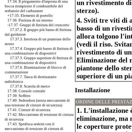
un rivestimento di 
17:34. Il piegamento d'imposta di una
bocca riempiente il combustibile del
sterzo).
serbatoio del carburante
+17:35. Elementi di portello
4. Sviti tre viti di
17:36. Finitura di un interno
-17:37.
Gruppi di finitura del cruscotto
basso di un rivest
17.37.2. Il gruppo più basso di finitura
dal guidatore
allora tolgono l'in
17.37.3. Interiora di un piantone dello
(vedi il riso. Svita
sterzo
17.37.4. Gruppo più basso di finitura di
rivestimento di un
una combinazione di dispositivi
17.37.5. Gruppo superiore di finitura di
Eliminazione del r
una combinazione di dispositivi
piantone dello ste
17.37.6. Illuminazione di blocco di
commutazione
superiore di un pi
17.37.7. Tasca di destinatario
radiofonica
17.37.8. Scatola di merce
Installazione
17:38. Console centrale
17:39. Soffitto
17:40. Sedendosi (senza meccanismi di
ORDINE DELLE PRESTAZ
una tensione di cinture di sicurezza)
1. L'installazione 
17:41. Cinture di sicurezza
17:42. Meccanismo di tensione di cintura
eliminazione, ma n
di sicurezza
17:43. Spedisca sedersi con il
le coperture protet
meccanismo di tensione di cintura di