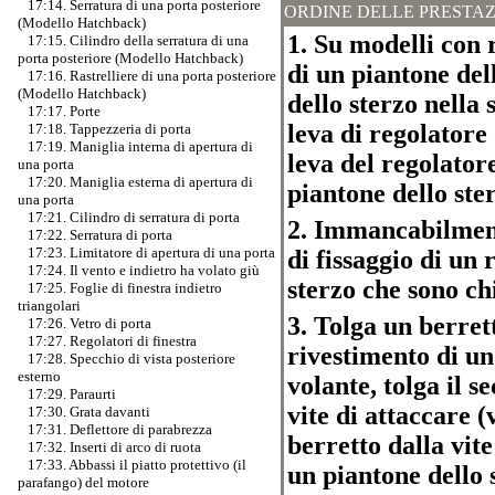
17:14. Serratura di una porta posteriore
ORDINE DELLE PRESTAZ
(Modello Hatchback)
1. Su modelli con 
17:15. Cilindro della serratura di una
porta posteriore (Modello Hatchback)
di un piantone del
17:16. Rastrelliere di una porta posteriore
(Modello Hatchback)
dello sterzo nella 
17:17. Porte
leva di regolatore 
17:18. Tappezzeria di porta
17:19. Maniglia interna di apertura di
leva del regolator
una porta
17:20. Maniglia esterna di apertura di
piantone dello ster
una porta
17:21. Cilindro di serratura di porta
2. Immancabilmente
17:22. Serratura di porta
17:23. Limitatore di apertura di una porta
di fissaggio di un
17:24. Il vento e indietro ha volato giù
sterzo che sono chi
17:25. Foglie di finestra indietro
triangolari
3. Tolga un berretto
17:26. Vetro di porta
17:27. Regolatori di finestra
rivestimento di un
17:28. Specchio di vista posteriore
esterno
volante, tolga il s
17:29. Paraurti
vite di attaccare (
17:30. Grata davanti
17:31. Deflettore di parabrezza
berretto dalla vite
17:32. Inserti di arco di ruota
17:33. Abbassi il piatto protettivo (il
un piantone dello 
parafango) del motore