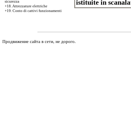
istituite in scanal
sicurezza
+18. Attrezzature elettriche
+19. Conto di cattivi funzionamenti
Продвижение сайта в сети, не дорого.