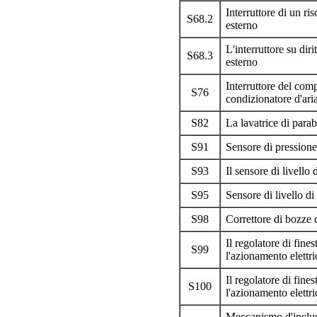
Interruttore di un ri
S68.2
esterno
L'interruttore su dir
S68.3
esterno
Interruttore del comp
S76
condizionatore d'ari
S82
La lavatrice di para
S91
Sensore di pressione
S93
Il sensore di livello 
S95
Sensore di livello di
S98
Correttore di bozze 
Il regolatore di fine
S99
l'azionamento elettri
Il regolatore di fine
S100
l'azionamento elettri
Meccanismo d'inclus