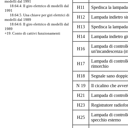
modelli dal 1991
18.64.4. Il giro elettrico di modelli dal
H11
Spedisca la lampada l
1991
18.64.5. Una chiave per giri elettrici di
H12
Lampada indietro sini
modelli dal 1989
18.64.6. Il giro elettrico di modelli dal
H13
Spedisca la lampada g
1989
+19. Conto di cattivi funzionamenti
H14
Lampada indietro gius
Lampada di controllo
H16
un'incandescenza (mo
Lampada di controllo 
H17
rimorchio
H18
Segnale sano doppi
N 19
Il cicalino che avvert
H21
Lampada di controll
H23
Registratore radiofo
Lampada di controll
H25
specchio esterno