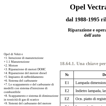
Opel Vectr
dal 1988-1995 ri
Riparazione e oper
dell'auto
Opel di Vektr e
+1. Istruzione di manutenzione
+
1.1 Manutenzione
18.64.1. Una chiave per 
+2. Motore
+3.
Riparazione di motori DOHC
+4. Riparazione del motore diesel
№
De
+5. Impianto di raffreddamento
+6. Sistema del carburante
E1
Lampada dimensional
+7.
Lo scappamento e del carburante di
modelli con sistema d'iniezione di
E2
Indietro lampada, la
combustibile
+8. Scappamento e sistema di diminuzione
EZ
Осв. piatto di regist
in tossicità di gas di scarico
+9. Sistemi del carburante del motore