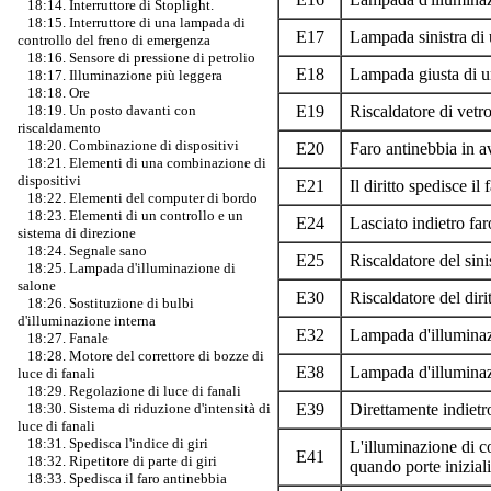
18:14. Interruttore di Stoplight.
18:15. Interruttore di una lampada di
E17
Lampada sinistra di
controllo del freno di emergenza
18:16. Sensore di pressione di petrolio
E18
Lampada giusta di u
18:17. Illuminazione più leggera
18:18. Ore
18:19. Un posto davanti con
E19
Riscaldatore di vetro
riscaldamento
18:20. Combinazione di dispositivi
E20
Faro antinebbia in av
18:21. Elementi di una combinazione di
dispositivi
E21
Il diritto spedisce il
18:22. Elementi del computer di bordo
18:23. Elementi di un controllo e un
E24
Lasciato indietro fa
sistema di direzione
18:24. Segnale sano
E25
Riscaldatore del sini
18:25. Lampada d'illuminazione di
salone
E30
Riscaldatore del diri
18:26. Sostituzione di bulbi
d'illuminazione interna
E32
Lampada d'illuminaz
18:27. Fanale
18:28. Motore del correttore di bozze di
E38
Lampada d'illuminaz
luce di fanali
18:29. Regolazione di luce di fanali
18:30. Sistema di riduzione d'intensità di
E39
Direttamente indietr
luce di fanali
18:31. Spedisca l'indice di giri
L'illuminazione di c
E41
18:32. Ripetitore di parte di giri
quando porte iniziali
18:33. Spedisca il faro antinebbia