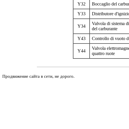
Y32
Boccaglio del carbu
Y33
Distributore d'igniz
Valvola di sistema di
Y34
del carburante
Y43
Controllo di vuoto d
Valvola elettromagne
Y44
quattro ruote
Продвижение сайта в сети, не дорого.