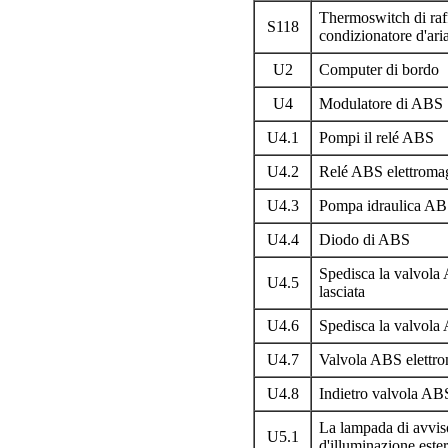
Thermoswitch di raff
S118
condizionatore d'ari
U2
Computer di bordo
U4
Modulatore di ABS
U4.1
Pompi il relé ABS
U4.2
Relé ABS elettroma
U4.3
Pompa idraulica A
U4.4
Diodo di ABS
Spedisca la valvola
U4.5
lasciata
U4.6
Spedisca la valvola
U4.7
Valvola ABS elettrom
U4.8
Indietro valvola ABS
La lampada di avvis
U5.1
d'illuminazione este