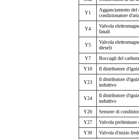
Agganciamento del 
Y1
condizionatore d'ari
Valvola elettromagne
Y4
fanali
Valvola elettromagne
Y5
diesel)
Y7
Boccagli del carbur
Y10
Il distributore d'ign
Il distributore d'ign
Y23
induttivo
Il distributore d'ign
Y24
induttivo
Y26
Sensore di condizion
Y27
Valvola preliminare d
Y30
Valvola d'inizio fred