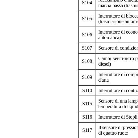
S104
marcia bassa (trasmi
Interruttore di blocc
S105
(trasmissione automa
Interruttore di econ
S106
automatica)
S107
Sensore di condizion
Cambi вентилято ра i
S108
diesel)
Interruttore di comp
S109
d'aria
S110
Interruttore di contro
Sensore di una lampa
S115
temperatura di liqui
S116
Interruttore di Stopl
Il sensore di pressi
S117
di quattro ruote