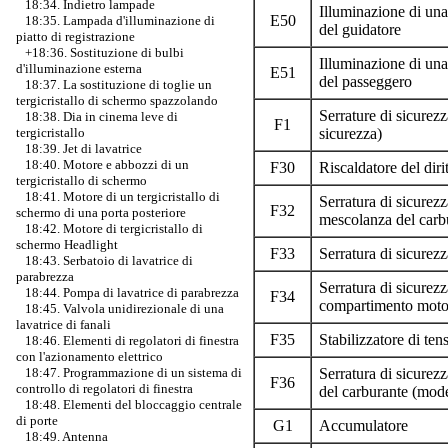
18:34. Indietro lampade
Illuminazione di una
E50
18:35. Lampada d'illuminazione di
del guidatore
piatto di registrazione
+18:36. Sostituzione di bulbi
Illuminazione di una
d'illuminazione esterna
E51
del passeggero
18:37. La sostituzione di toglie un
tergicristallo di schermo spazzolando
Serrature di sicurezz
18:38. Dia in cinema leve di
F1
tergicristallo
sicurezza)
18:39. Jet di lavatrice
18:40. Motore e abbozzi di un
F30
Riscaldatore del diri
tergicristallo di schermo
18:41. Motore di un tergicristallo di
Serratura di sicurezz
F32
schermo di una porta posteriore
mescolanza del carb
18:42. Motore di tergicristallo di
schermo Headlight
F33
Serratura di sicurezz
18:43. Serbatoio di lavatrice di
parabrezza
Serratura di sicurezz
18:44. Pompa di lavatrice di parabrezza
F34
compartimento moto
18:45. Valvola unidirezionale di una
lavatrice di fanali
F35
Stabilizzatore di ten
18:46. Elementi di regolatori di finestra
con l'azionamento elettrico
18:47. Programmazione di un sistema di
Serratura di sicurezz
F36
controllo di regolatori di finestra
del carburante (model
18:48. Elementi del bloccaggio centrale
di porte
G1
Accumulatore
18:49. Antenna