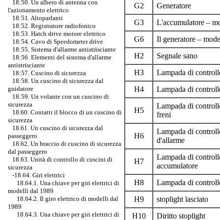
18:50. Un albero di antenna con
G2
Generatore
l'azionamento elettrico
18:51. Altoparlanti
G3
L'accumulatore – mo
18:52. Registratore radiofonico
18:53. Hatch drive motore elettrico
G6
Il generatore – model
18:54. Cavo di Speedometer drive
18:55. Sistema d'allarme antistrisciante
H2
Segnale sano
18:56. Elementi del sistema d'allarme
antistrisciante
H3
Lampada di controllo 
18:57. Cuscino di sicurezza
18:58. Un cuscino di sicurezza dal
guidatore
H4
Lampada di controllo
18:59. Un volante con un cuscino di
sicurezza
Lampada di controllo 
H5
18.60. Contatti il blocco di un cuscino di
freni
sicurezza
18.61. Un cuscino di sicurezza dal
Lampada di controll
H6
passeggero
d'allarme
18.62. Un braccio di cuscino di sicurezza
dal passeggero
Lampada di controllo
18.63. Unità di controllo di cuscini di
H7
accumulatore
sicurezza
-18.64. Giri elettrici
H8
Lampada di controllo
18.64.1. Una chiave per giri elettrici di
modelli dal 1989
18.64.2. Il giro elettrico di modelli dal
H9
stoplight lasciato
1989
18.64.3. Una chiave per giri elettrici di
H10
Diritto stoplight