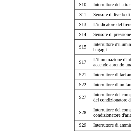
S10
Interruttore della tr
S11
Sensore di livello di
S13
L'indicatore del fre
S14
Sensore di pressione
Interruttore d'illum
S15
bagagli
L'illuminazione d'int
S17
accende aprendo una
S21
Interruttore di fari a
S22
Interruttore di un fa
Interruttore del com
S27
del condizionatore d
Interruttore del comp
S28
condizionatore d'ari
S29
Interruttore di ammir