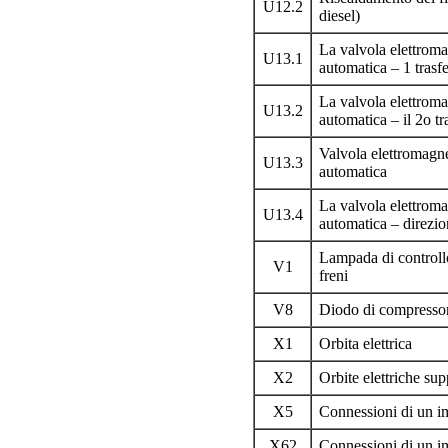
U12.2
diesel)
La valvola elettroma
U13.1
automatica – 1 trasf
La valvola elettroma
U13.2
automatica – il 2o t
Valvola elettromagne
U13.3
automatica
La valvola elettroma
U13.4
automatica – direzio
Lampada di controllo 
V1
freni
V8
Diodo di compressore
X1
Orbita elettrica
X2
Orbite elettriche su
X5
Connessioni di un im
X62
Connessioni di un im