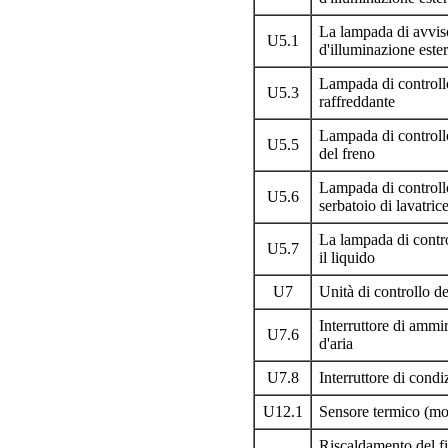
La lampada di avvis
U5.1
d'illuminazione este
Lampada di controllo 
U5.3
raffreddante
Lampada di controllo
U5.5
del freno
Lampada di controllo 
U5.6
serbatoio di lavatric
La lampada di control
U5.7
il liquido
U7
Unità di controllo de
Interruttore di ammi
U7.6
d'aria
U7.8
Interruttore di condi
U12.1
Sensore termico (mod
Riscaldamento del fi