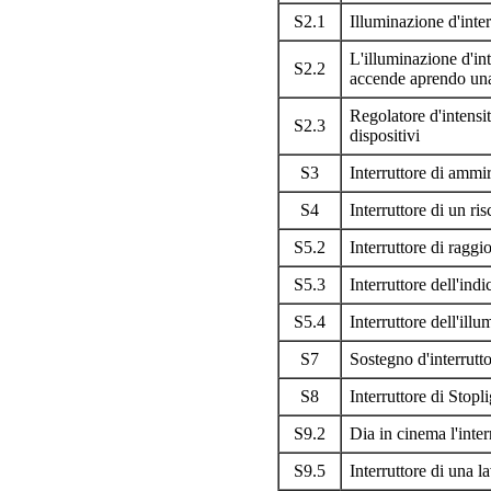
S2.1
Illuminazione d'inter
L'illuminazione d'int
S2.2
accende aprendo una
Regolatore d'intensi
S2.3
dispositivi
S3
Interruttore di ammir
S4
Interruttore di un ri
S5.2
Interruttore di ragg
S5.3
Interruttore dell'indic
S5.4
Interruttore dell'ill
S7
Sostegno d'interrutt
S8
Interruttore di Stopl
S9.2
Dia in cinema l'interr
S9.5
Interruttore di una l