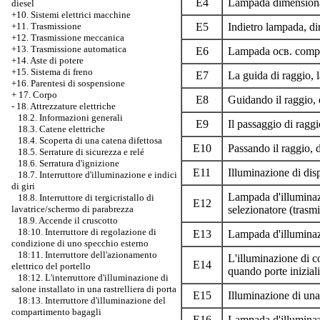
E4
Lampada dimensional
diesel
+10. Sistemi elettrici macchine
+11. Trasmissione
E5
Indietro lampada, dir
+12. Trasmissione meccanica
+13. Trasmissione automatica
E6
Lampada осв. compa
+14. Aste di potere
+15. Sistema di freno
E7
La guida di raggio, l
+16. Parentesi di sospensione
+
17. Corpo
E8
Guidando il raggio, d
-
18. Attrezzature elettriche
18.2. Informazioni generali
E9
Il passaggio di raggi
18.3. Catene elettriche
18.4. Scoperta di una catena difettosa
E10
Passando il raggio, d
18.5. Serrature di sicurezza e relé
18.6. Serratura d'ignizione
E11
Illuminazione di disp
18.7. Interruttore d'illuminazione e indici
di giri
Lampada d'illuminazi
18.8. Interruttore di tergicristallo di
E12
lavatrice/schermo di parabrezza
selezionatore (trasm
18.9. Accende il cruscotto
18:10. Interruttore di regolazione di
E13
Lampada d'illuminaz
condizione di uno specchio esterno
18:11. Interruttore dell'azionamento
L'illuminazione di c
E14
elettrico del portello
quando porte iniziali
18:12. L'interruttore d'illuminazione di
salone installato in una rastrelliera di porta
E15
Illuminazione di una
18:13. Interruttore d'illuminazione del
compartimento bagagli
E16
Lampada d'illuminaz