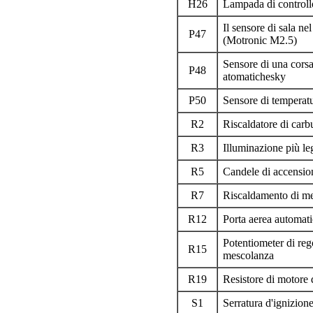
H26
Lampada di control
Il sensore di sala nel
P47
(Motronic M2.5)
Sensore di una corsa
P48
atomatichesky
P50
Sensore di temperatu
R2
Riscaldatore di carb
R3
Illuminazione più le
R5
Candele di accension
R7
Riscaldamento di me
R12
Porta aerea automat
Potentiometer di rego
R15
mescolanza
R19
Resistore di motore 
S1
Serratura d'ignizion