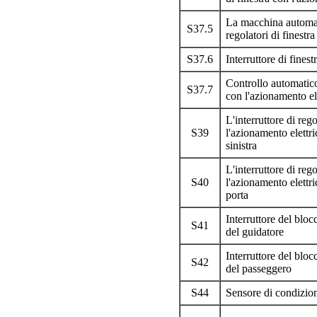
La macchina automat
S37.5
regolatori di finestr
S37.6
Interruttore di finest
Controllo automatico 
S37.7
con l'azionamento el
L'interruttore di rego
S39
l'azionamento elettri
sinistra
L'interruttore di rego
S40
l'azionamento elettri
porta
Interruttore del bloc
S41
del guidatore
Interruttore del bloc
S42
del passeggero
S44
Sensore di condizion