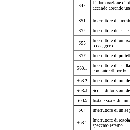
L'illuminazione d'int
S47
accende aprendo una
S51
Interruttore di ammir
S52
Interruttore del sist
Interruttore di un ris
S55
passeggero
S57
Interruttore di portel
Interruttore d'install
S63.1
computer di bordo
S63.2
Interruttore di ore 
S63.3
Scelta di funzioni d
S63.5
Installazione di min
S64
Interruttore di un se
Interruttore di rego
S68.1
specchio esterno