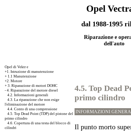
Opel Vectr
dal 1988-1995 ri
Riparazione e oper
dell'auto
Opel di Vektr e
+1. Istruzione di manutenzione
+
1.1 Manutenzione
+2. Motore
+
3. Riparazione di motori DOHC
4.5. Top Dead Po
-
4. Riparazione del motore diesel
4.2. Informazioni generali
primo cilindro
4.3. La riparazione che non esige
l'eliminazione del motore
4.4. Conto di una compressione
INFORMAZIONI GENERA
4.5. Top Dead Point (TDP) del pistone del
primo cilindro
4.6. Copertura di una testa del blocco di
Il punto morto super
cilindri