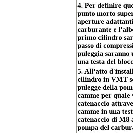
4. Per definire qu
punto morto superi
aperture adattant
carburante e l'al
primo cilindro sa
passo di compress
puleggia saranno u
una testa del blocc
5. All'atto d'insta
cilindro in VMT se
pulegge della pom
camme per quale v
catenaccio attrave
camme in una testa
catenaccio di M8 
pompa del carburan