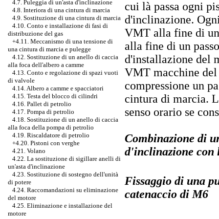
4.7. Puleggia di un'asta d'inclinazione
cui là passa ogni pi
4.8. Interiora di una cintura di marcia
d'inclinazione. Ogni
4.9. Sostituzione di una cintura di marcia
4.10. Conto e installazione di fasi di
VMT alla fine di un
distribuzione del gas
+4.11. Meccanismo di una tensione di
alla fine di un pass
una cintura di marcia e pulegge
d'installazione del
4.12. Sostituzione di un anello di caccia
alla foca dell'albero a camme
VMT macchine del p
4.13. Conto e regolazione di spazi vuoti
di valvole
compressione un pass
4.14. Albero a camme e spacciatori
cintura di marcia. L
4.15. Testa del blocco di cilindri
4.16. Pallet di petrolio
senso orario se cons
4.17. Pompa di petrolio
4.18. Sostituzione di un anello di caccia
alla foca della pompa di petrolio
4.19. Riscaldatore di petrolio
Combinazione di un'
+4.20. Pistoni con verghe
d'inclinazione con 
4.21. Volano
4.22. La sostituzione di sigillare anelli di
un'asta d'inclinazione
4.23. Sostituzione di sostegno dell'unità
Fissaggio di una p
di potere
4.24. Raccomandazioni su eliminazione
catenaccio di M6
del motore
4.25. Eliminazione e installazione del
motore