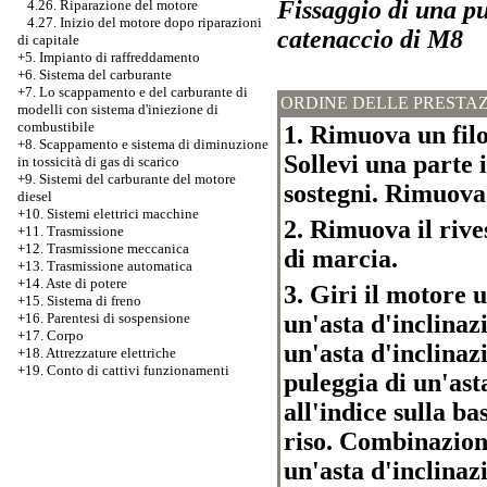
Fissaggio di una p
4.26. Riparazione del motore
4.27. Inizio del motore dopo riparazioni
catenaccio di M8
di capitale
+5. Impianto di raffreddamento
+6. Sistema del carburante
+7.
Lo scappamento e del carburante di
ORDINE DELLE PRESTAZ
modelli con sistema d'iniezione di
combustibile
1. Rimuova un fil
+8. Scappamento e sistema di diminuzione
Sollevi una parte i
in tossicità di gas di scarico
+9. Sistemi del carburante del motore
sostegni. Rimuova 
diesel
+10. Sistemi elettrici macchine
2. Rimuova il rive
+11. Trasmissione
+12. Trasmissione meccanica
di marcia.
+13. Trasmissione automatica
+14. Aste di potere
3. Giri il motore 
+15. Sistema di freno
un'asta d'inclinaz
+16. Parentesi di sospensione
+17. Corpo
un'asta d'inclinaz
+18. Attrezzature elettriche
+19. Conto di cattivi funzionamenti
puleggia di un'ast
all'indice sulla ba
riso. Combinazione
un'asta d'inclinazi