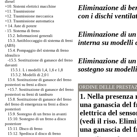
diesel
Eliminazione di ber
+10. Sistemi elettrici macchine
+11. Trasmissione
con i dischi ventilat
+12. Trasmissione meccanica
+13. Trasmissione automatica
+
14. Aste di potere
-
15. Sistema di freno
Eliminazione di un
15.2. Informazioni generali
15.3. Antibloccaggio di sistema di freni
interna su modelli c
(ABS)
15.4. Pompaggio del sistema di freno
idraulico
Eliminazione di un 
-15.5.
Sostituzione di ganasce del freno
davanti
sostegno su modelli 
15.5.1. L i modelli 1,4, 1,6 e 1,8
15.5.2. Modelli di 2,0 l
15.6. Sostituzione di ganasce del freno
posteriori su freni a disco
ORDINE DELLE PRESTAZ
+15.7. Sostituzione di ganasce del freno
posteriori su freni di tamburo
1. Nella presenza 
15.8. Sostituzione di ganasce del freno
una ganascia del f
del freno di emergenza su freni a disco
posteriori
elettrica del senso
15.9. Sostegno di un freno in avanti
15:10. Sostegno di un freno a disco
(vedi il riso. Elim
posteriore
una ganascia del 
15:11. Disco di freno
15:12. Spedisca il disco di freno