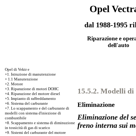
Opel Vectr
dal 1988-1995 ri
Riparazione e oper
dell'auto
Opel di Vektr e
+1. Istruzione di manutenzione
+
1.1 Manutenzione
+2. Motore
15.5.2. Modelli di 
+3.
Riparazione di motori DOHC
+4. Riparazione del motore diesel
+5. Impianto di raffreddamento
Eliminazione
+6. Sistema del carburante
+7.
Lo scappamento e del carburante di
modelli con sistema d'iniezione di
Eliminazione del se
combustibile
+8. Scappamento e sistema di diminuzione
freno interna sui
in tossicità di gas di scarico
+9. Sistemi del carburante del motore