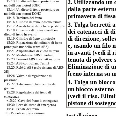
2. Utilizzando un 
15:13. Un disco di freno posteriore su
modelli con motori SOHC
dalla parte estern
15:14. Un disco di freno posteriore su
modelli con motori DOHC
primavera di fissa
15:15. Tamburo del freno
15:16. Cilindro di freno indietro feriale
3. Tolga berretti a
15:17. Asse di freno di un freno posteriore
15:18. Copertura di protezione di un
dei catenacci di di
disco di freno in avanti
di direzione, soll
15:19. Cilindro di freno principale
15:20. Riparazione del cilindro di freno
e, usando un filo 
principale (modello senza ABS)
15:21. Amplificatore di vuoto di freni
in avanti (vedi il 
15:22. Modulatore ABS idraulico
tenuta di polvere s
15:23. I sensori ABS installati su ruote
15:24. ABS controllano l'unità
Eliminazione di u
15:25. Relé di ABS (solo sistema di ABS-
2E)
freno interna su mo
15:26. Valvole di regolazione di
pressione
4. Tolga un blocco
15:27. Tubazioni di freno e tubi di
un blocco esterno 
gomma
15:28. Regolazione del freno di
(vedi il riso. Eli
emergenza
+15:29. Cavo del freno di emergenza
pistone di sostegno
15:30. Leva del freno di emergenza
15:31. Pedale del freno
+16. Parentesi di sospensione
Installazione