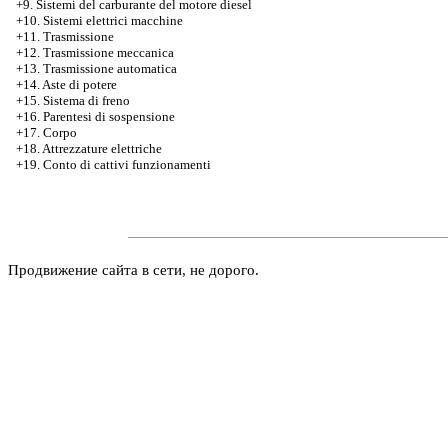
+9. Sistemi del carburante del motore diesel
+10. Sistemi elettrici macchine
+11. Trasmissione
+12. Trasmissione meccanica
+13. Trasmissione automatica
+14. Aste di potere
+15. Sistema di freno
+16. Parentesi di sospensione
+17. Corpo
+18. Attrezzature elettriche
+19. Conto di cattivi funzionamenti
Продвижение сайта в сети, не дорого.