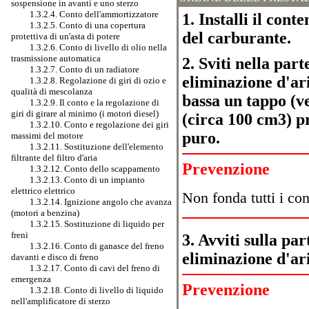
sospensione in avanti e uno sterzo
1.3.2.4. Conto dell'ammortizzatore
1. Installi il cont
1.3.2.5. Conto di una copertura
del carburante.
protettiva di un'asta di potere
1.3.2.6. Conto di livello di olio nella
trasmissione automatica
2. Sviti nella part
1.3.2.7. Conto di un radiatore
eliminazione d'ari
1.3.2.8. Regolazione di giri di ozio e
qualità di mescolanza
bassa un tappo (ved
1.3.2.9. Il conto e la regolazione di
giri di girare al minimo (i motori diesel)
(circa 100 cm3) p
1.3.2.10. Conto e regolazione dei giri
puro.
massimi del motore
1.3.2.11. Sostituzione dell'elemento
filtrante del filtro d'aria
Prevenzione
1.3.2.12. Conto dello scappamento
1.3.2.13. Conto di un impianto
elettrico elettrico
Non fonda tutti i con
1.3.2.14. Ignizione angolo che avanza
(motori a benzina)
1.3.2.15. Sostituzione di liquido per
freni
3. Avviti sulla par
1.3.2.16. Conto di ganasce del freno
eliminazione d'ari
davanti e disco di freno
1.3.2.17. Conto di cavi del freno di
emergenza
Prevenzione
1.3.2.18. Conto di livello di liquido
nell'amplificatore di sterzo