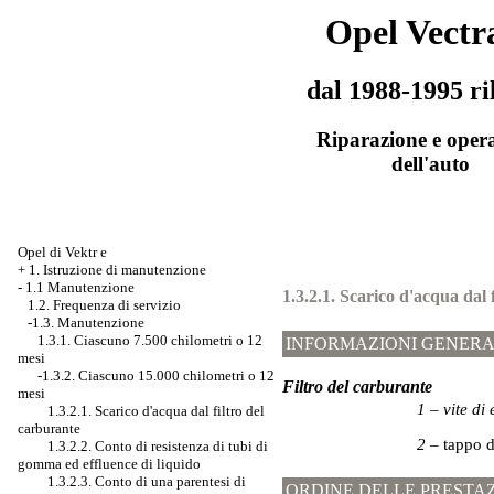
Opel Vectr
dal 1988-1995 ri
Riparazione e oper
dell'auto
Opel di Vektr e
+
1. Istruzione di manutenzione
-
1.1 Manutenzione
1.3.2.1. Scarico d'acqua dal 
1.2. Frequenza di servizio
-1.3. Manutenzione
1.3.1. Ciascuno 7.500 chilometri o 12
INFORMAZIONI GENERA
mesi
-1.3.2. Ciascuno 15.000 chilometri o 12
Filtro del carburante
mesi
1 – vite di
1.3.2.1. Scarico d'acqua dal filtro del
carburante
2 –
tappo d
1.3.2.2. Conto di resistenza di tubi di
gomma ed effluence di liquido
1.3.2.3. Conto di una parentesi di
ORDINE DELLE PRESTAZ