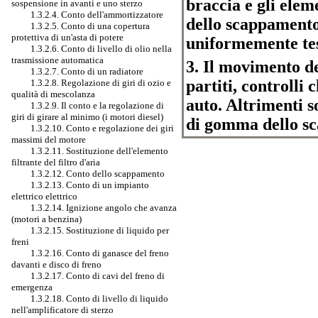
braccia e gli elem
sospensione in avanti e uno sterzo
1.3.2.4. Conto dell'ammortizzatore
dello scappamento 
1.3.2.5. Conto di una copertura
protettiva di un'asta di potere
uniformemente tes
1.3.2.6. Conto di livello di olio nella
trasmissione automatica
3. Il movimento d
1.3.2.7. Conto di un radiatore
partiti, controlli
1.3.2.8. Regolazione di giri di ozio e
qualità di mescolanza
auto. Altrimenti s
1.3.2.9. Il conto e la regolazione di
giri di girare al minimo (i motori diesel)
di gomma dello s
1.3.2.10. Conto e regolazione dei giri
massimi del motore
1.3.2.11. Sostituzione dell'elemento
filtrante del filtro d'aria
1.3.2.12. Conto dello scappamento
1.3.2.13. Conto di un impianto
elettrico elettrico
1.3.2.14. Ignizione angolo che avanza
(motori a benzina)
1.3.2.15. Sostituzione di liquido per
freni
1.3.2.16. Conto di ganasce del freno
davanti e disco di freno
1.3.2.17. Conto di cavi del freno di
emergenza
1.3.2.18. Conto di livello di liquido
nell'amplificatore di sterzo