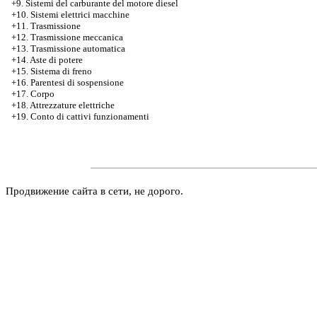
+9. Sistemi del carburante del motore diesel
+10. Sistemi elettrici macchine
+11. Trasmissione
+12. Trasmissione meccanica
+13. Trasmissione automatica
+14. Aste di potere
+15. Sistema di freno
+16. Parentesi di sospensione
+17. Corpo
+18. Attrezzature elettriche
+19. Conto di cattivi funzionamenti
Продвижение сайта в сети, не дорого.