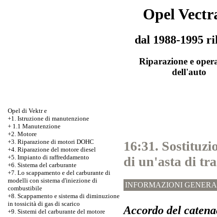
Opel Vectr
dal 1988-1995 ri
Riparazione e oper
dell'auto
Opel di Vektr e
+1. Istruzione di manutenzione
+
1.1 Manutenzione
+2. Motore
+3.
Riparazione di motori DOHC
16:31. Sostituzi
+4. Riparazione del motore diesel
+5. Impianto di raffreddamento
di un'asta di tr
+6. Sistema del carburante
+7.
Lo scappamento e del carburante di
modelli con sistema d'iniezione di
INFORMAZIONI GENERA
combustibile
+8. Scappamento e sistema di diminuzione
in tossicità di gas di scarico
Accordo del catena
+9. Sistemi del carburante del motore