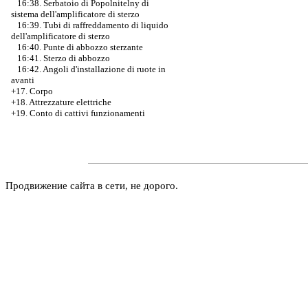
16:38. Serbatoio di Popolnitelny di
sistema dell'amplificatore di sterzo
16:39. Tubi di raffreddamento di liquido
dell'amplificatore di sterzo
16:40. Punte di abbozzo sterzante
16:41. Sterzo di abbozzo
16:42. Angoli d'installazione di ruote in
avanti
+17. Corpo
+18. Attrezzature elettriche
+19. Conto di cattivi funzionamenti
Продвижение сайта в сети, не дорого.