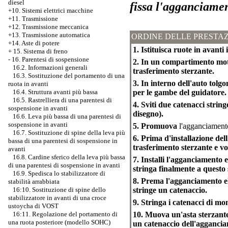
diesel
fissa l'agganciamen
+10. Sistemi elettrici macchine
+11. Trasmissione
+12. Trasmissione meccanica
+13. Trasmissione automatica
ORDINE DELLE PRESTAZ
+14. Aste di potere
1. Istituisca ruote in avant
+
15. Sistema di freno
-
16. Parentesi di sospensione
2. In un compartimento moto
16.2. Informazioni generali
trasferimento sterzante.
16.3. Sostituzione del portamento di una
3. In interno dell'auto tolg
ruota in avanti
per le gambe del guidatore.
16.4. Struttura avanti più bassa
16.5. Rastrelliera di una parentesi di
4. Sviti due catenacci string
sospensione in avanti
disegno).
16.6. Leva più bassa di una parentesi di
sospensione in avanti
5. Promuova
l'agganciamento 
16.7. Sostituzione di spine della leva più
6. Prima d'installazione del
bassa di una parentesi di sospensione in
trasferimento sterzante e vo
avanti
16.8. Cardine sferico della leva più bassa
7. Installi l'agganciamento e
di una parentesi di sospensione in avanti
stringa finalmente a questo 
16.9. Spedisca lo stabilizzatore di
8. Prema l'agganciamento el
stabilità arrabbiata
stringe un catenaccio.
16:10. Sostituzione di spine dello
stabilizzatore in avanti di una croce
9. Stringa i catenacci di mom
ustoycha di VOST
10. Muova un'asta sterzante
16:11. Regolazione del portamento di
una ruota posteriore (modello SOHC)
un catenaccio dell'aggancia