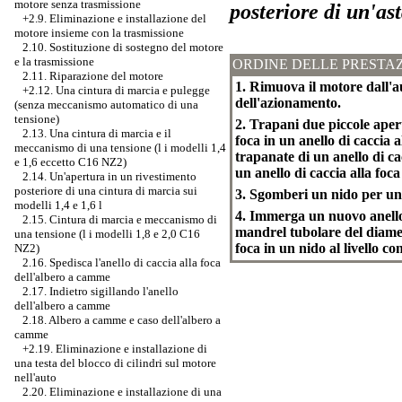
motore senza trasmissione
posteriore di un'ast
+2.9. Eliminazione e installazione del
motore insieme con la trasmissione
2.10. Sostituzione di sostegno del motore
e la trasmissione
ORDINE DELLE PRESTAZ
2.11. Riparazione del motore
1. Rimuova il motore dall'au
+2.12. Una cintura di marcia e pulegge
dell'azionamento.
(senza meccanismo automatico di una
tensione)
2. Trapani due piccole apertu
2.13. Una cintura di marcia e il
foca in un anello di caccia a
meccanismo di una tensione (l i modelli 1,4
trapanate di un anello di cac
e 1,6 eccetto C16 NZ2)
un anello di caccia alla foca 
2.14. Un'apertura in un rivestimento
posteriore di una cintura di marcia sui
3. Sgomberi un nido per un a
modelli 1,4 e 1,6 l
4. Immerga un nuovo anello 
2.15. Cintura di marcia e meccanismo di
mandrel tubolare del diametr
una tensione (l i modelli 1,8 e 2,0 C16
foca in un nido al livello con
NZ2)
2.16. Spedisca l'anello di caccia alla foca
dell'albero a camme
2.17. Indietro sigillando l'anello
dell'albero a camme
2.18. Albero a camme e caso dell'albero a
camme
+2.19. Eliminazione e installazione di
una testa del blocco di cilindri sul motore
nell'auto
2.20. Eliminazione e installazione di una