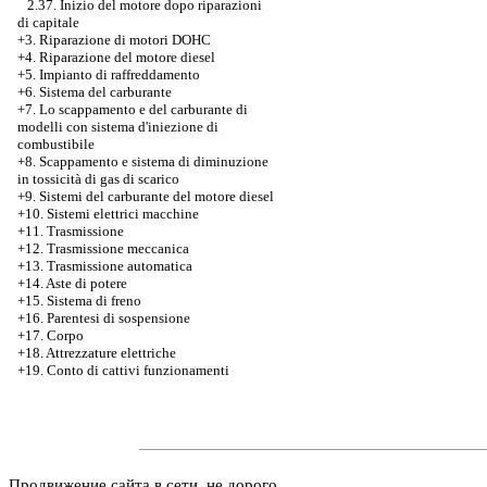
2.37. Inizio del motore dopo riparazioni
di capitale
+3.
Riparazione di motori DOHC
+4. Riparazione del motore diesel
+5. Impianto di raffreddamento
+6. Sistema del carburante
+7.
Lo scappamento e del carburante di
modelli con sistema d'iniezione di
combustibile
+8. Scappamento e sistema di diminuzione
in tossicità di gas di scarico
+9. Sistemi del carburante del motore diesel
+10. Sistemi elettrici macchine
+11. Trasmissione
+12. Trasmissione meccanica
+13. Trasmissione automatica
+14. Aste di potere
+15. Sistema di freno
+16. Parentesi di sospensione
+17. Corpo
+18. Attrezzature elettriche
+19. Conto di cattivi funzionamenti
Продвижение сайта в сети, не дорого.