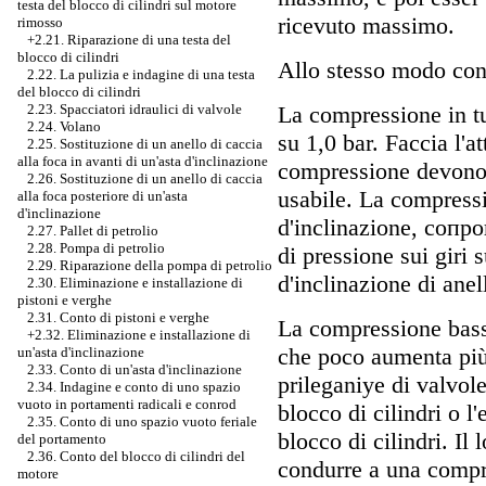
testa del blocco di cilindri sul motore
ricevuto massimo.
rimosso
+2.21. Riparazione di una testa del
blocco di cilindri
Allo stesso modo contr
2.22. La pulizia e indagine di una testa
del blocco di cilindri
La compressione in tut
2.23. Spacciatori idraulici di valvole
2.24. Volano
su 1,0 bar. Faccia l'a
2.25. Sostituzione di un anello di caccia
alla foca in avanti di un'asta d'inclinazione
compressione devono
2.26. Sostituzione di un anello di caccia
usabile. La compressi
alla foca posteriore di un'asta
d'inclinazione
d'inclinazione, сопр
2.27. Pallet di petrolio
2.28. Pompa di petrolio
di pressione sui giri 
2.29. Riparazione della pompa di petrolio
d'inclinazione di anell
2.30. Eliminazione e installazione di
pistoni e verghe
2.31. Conto di pistoni e verghe
La compressione bassa
+2.32.
Eliminazione e installazione di
che poco aumenta più 
un'asta d'inclinazione
2.33. Conto di un'asta d'inclinazione
prileganiye di valvole
2.34. Indagine e conto di uno spazio
vuoto in portamenti radicali e conrod
blocco di cilindri o l'
2.35. Conto di uno spazio vuoto feriale
blocco di cilindri. Il 
del portamento
2.36. Conto del blocco di cilindri del
condurre a una compr
motore