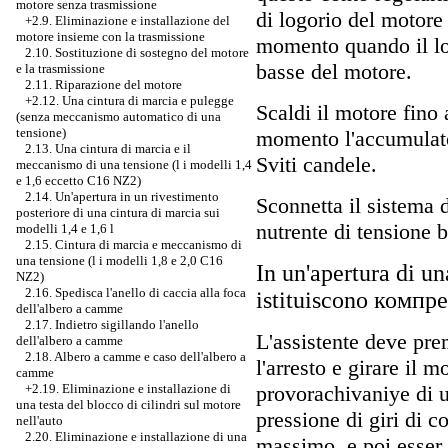
motore senza trasmissione
di logorio del motore 
+2.9. Eliminazione e installazione del
motore insieme con la trasmissione
momento quando il log
2.10. Sostituzione di sostegno del motore
basse del motore.
e la trasmissione
2.11. Riparazione del motore
+2.12. Una cintura di marcia e pulegge
Scaldi il motore fino 
(senza meccanismo automatico di una
tensione)
momento l'accumulato
2.13. Una cintura di marcia e il
Sviti candele.
meccanismo di una tensione (l i modelli 1,4
e 1,6 eccetto C16 NZ2)
2.14. Un'apertura in un rivestimento
Sconnetta il sistema d
posteriore di una cintura di marcia sui
nutrente di tensione 
modelli 1,4 e 1,6 l
2.15. Cintura di marcia e meccanismo di
una tensione (l i modelli 1,8 e 2,0 C16
In un'apertura di u
NZ2)
2.16. Spedisca l'anello di caccia alla foca
istituiscono компр
dell'albero a camme
2.17. Indietro sigillando l'anello
L'assistente deve pre
dell'albero a camme
2.18. Albero a camme e caso dell'albero a
l'arresto e girare il 
camme
provorachivaniye di u
+2.19. Eliminazione e installazione di
una testa del blocco di cilindri sul motore
pressione di giri di 
nell'auto
2.20. Eliminazione e installazione di una
massimo, e poi esser s