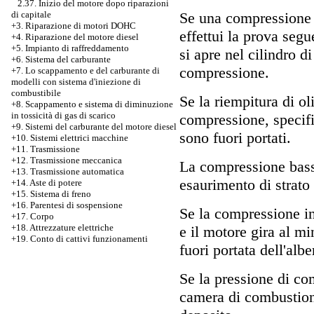
2.37. Inizio del motore dopo riparazioni
Se una compressione i
di capitale
+3.
Riparazione di motori DOHC
effettui la prova seg
+4. Riparazione del motore diesel
+5. Impianto di raffreddamento
si apre nel cilindro d
+6. Sistema del carburante
compressione.
+7.
Lo scappamento e del carburante di
modelli con sistema d'iniezione di
combustibile
Se la riempitura di o
+8. Scappamento e sistema di diminuzione
in tossicità di gas di scarico
compressione, specific
+9. Sistemi del carburante del motore diesel
sono fuori portati.
+10. Sistemi elettrici macchine
+11. Trasmissione
+12. Trasmissione meccanica
La compressione bassa
+13. Trasmissione automatica
esaurimento di strato t
+14. Aste di potere
+15. Sistema di freno
+16. Parentesi di sospensione
Se la compressione in
+17. Corpo
+18. Attrezzature elettriche
e il motore gira al 
+19. Conto di cattivi funzionamenti
fuori portata dell'al
Se la pressione di co
camera di combustion