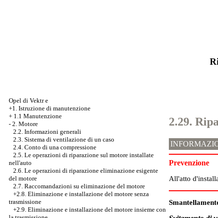
Ri
Opel di Vektr e
+1. Istruzione di manutenzione
+
1.1 Manutenzione
2.29. Rip
-
2. Motore
2.2. Informazioni generali
2.3. Sistema di ventilazione di un caso
INFORMAZIO
2.4. Conto di una compressione
2.5. Le operazioni di riparazione sul motore installate
Prevenzione
nell'auto
2.6. Le operazioni di riparazione eliminazione esigente
All'atto d'insta
del motore
2.7. Raccomandazioni su eliminazione del motore
+2.8. Eliminazione e installazione del motore senza
trasmissione
Smantellament
+2.9. Eliminazione e installazione del motore insieme con
la trasmissione