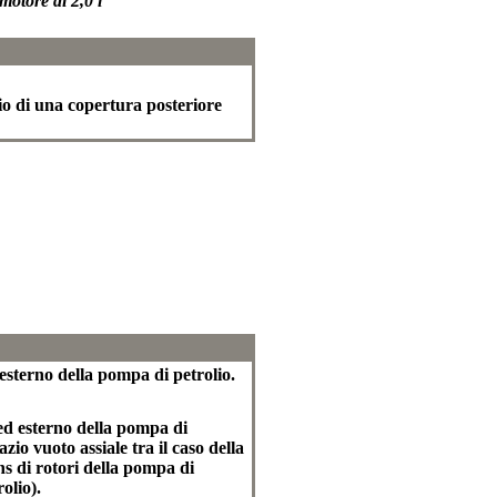
motore di 2,0 l
ggio di una copertura posteriore
esterno della pompa di petrolio.
 ed esterno della pompa di
io vuoto assiale tra il caso della
ths di rotori della pompa di
olio).