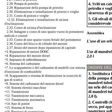
4. Sviti un ca
2.28. Pompa di petrolio
2.29. Riparazione della pompa di petrolio
petrolio e vog
2.30. Eliminazione e installazione di pistoni e verghe
sicurezza di p
2.31. Conto di pistoni e verghe
5. Gli stivali
+2.32.
Eliminazione e installazione di un'asta
considerevole 
d'inclinazione
2.33. Conto di un'asta d'inclinazione
2.34. Indagine e conto di uno spazio vuoto in portamenti
Assemblea
radicali e conrod
2.35. Conto di uno spazio vuoto feriale del portamento
L'uso di un orl
2.36. Conto del blocco di cilindri del motore
2.37. Inizio del motore dopo riparazioni di capitale
Uso di mandrel 
+3.
Riparazione di motori DOHC
+4. Riparazione del motore diesel
2,0 l
+5. Impianto di raffreddamento
+6. Sistema del carburante
ORDINE DEL
+7.
Lo scappamento e del carburante di modelli con sistema
d'iniezione di combustibile
1. Sostituisca 
+8. Scappamento e sistema di diminuzione in tossicità di
della pompa di
gas di scarico
mandrel tubola
+9. Sistemi del carburante del motore diesel
un orlo del ca
+10. Sistemi elettrici macchine
di mandrel tub
+11. Trasmissione
+12. Trasmissione meccanica
2,0 l).
+13. Trasmissione automatica
2. Controlli c
+14. Aste di potere
secco, poi app
+15. Sistema di freno
posteriore sul
+16. Parentesi di sospensione