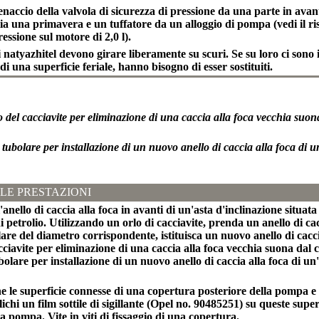
tenaccio della valvola di sicurezza di pressione da una parte in avan
lia una primavera e un tuffatore da un alloggio di pompa (vedi il ris
ressione sul motore di 2,0 l).
 di natyazhitel devono girare liberamente su scuri. Se su loro ci sono
di una superficie feriale, hanno bisogno di esser sostituiti.
o del cacciavite per eliminazione di una caccia alla foca vecchia suon
tubolare per installazione di un nuovo anello di caccia alla foca di u
LE PRESTAZIONI
l'anello di caccia alla foca in avanti di un'asta d'inclinazione situata
 petrolio. Utilizzando un orlo di cacciavite, prenda un anello di ca
re del diametro corrispondente, istituisca un nuovo anello di caccia 
cciavite per eliminazione di una caccia alla foca vecchia suona dal 
olare per installazione di un nuovo anello di caccia alla foca di un
he le superficie connesse di una copertura posteriore della pompa 
lichi un film sottile di sigillante (Opel no. 90485251) su queste super
la pompa. Vite in viti di fissaggio di una copertura.