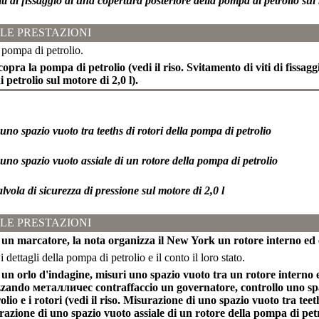
ti di fissaggio di una copertura posteriore della pompa di petrolio sul 
LE PRESTAZIONI
 pompa di petrolio.
 scopra la pompa di petrolio (vedi il riso. Svitamento di viti di fissa
 petrolio sul motore di 2,0 l).
uno spazio vuoto tra teeths di rotori della pompa di petrolio
uno spazio vuoto assiale di un rotore della pompa di petrolio
alvola di sicurezza di pressione sul motore di 2,0 l
LE PRESTAZIONI
 un marcatore, la nota organizza il New York un rotore interno ed 
 i dettagli della pompa di petrolio e il conto il loro stato.
 un orlo d'indagine, misuri uno spazio vuoto tra un rotore interno
izzando металличес contraffaccio un governatore, controllo uno spaz
lio e i rotori (vedi il riso. Misurazione di uno spazio vuoto tra tee
razione di uno spazio vuoto assiale di un rotore della pompa di petr