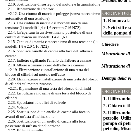
Svitamento di vi
2.10. Sostituzione di sostegno del motore e la trasmissione
2.11. Riparazione del motore
ORDINE DEL
+2.12. Una cintura di marcia e pulegge (senza meccanismo
automatico di una tensione)
1. Rimuova
la
2.13. Una cintura di marcia e il meccanismo di una
2. Sviti viti e
tensione (l i modelli 1,4 e 1,6 eccetto C16 NZ2)
2.14. Un'apertura in un rivestimento posteriore di una
della pompa di
cintura di marcia sui modelli 1,4 e 1,6 l
2.15. Cintura di marcia e meccanismo di una tensione (l i
Chiedere
modelli 1,8 e 2,0 C16 NZ2)
2.16. Spedisca l'anello di caccia alla foca dell'albero a
Misurazione di 
camme
2.17. Indietro sigillando l'anello dell'albero a camme
2.18. Albero a camme e caso dell'albero a camme
Misurazione di 
+2.19. Eliminazione e installazione di una testa del
blocco di cilindri sul motore nell'auto
Dettagli della v
2.20. Eliminazione e installazione di una testa del blocco
di cilindri sul motore rimosso
+2.21. Riparazione di una testa del blocco di cilindri
ORDINE DEL
2.22. La pulizia e indagine di una testa del blocco di
cilindri
1. Utilizzando
2.23. Spacciatori idraulici di valvole
2. Chiaro
tutti
2.24. Volano
2.25. Sostituzione di un anello di caccia alla foca in
3. Utilizzando
avanti di un'asta d'inclinazione
petrolio. Util
2.26. Sostituzione di un anello di caccia alla foca
pompa di petro
posteriore di un'asta d'inclinazione
petrolio, Misu
2.27. Pallet di petrolio