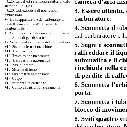
camera d'aria ins
6.25. La valvola elettromagnetica di ozio
su modelli di 1,8 l
3. Essere attento,
6.26. Collezionista di apertura di
ammissione
carburatore.
+7.
Lo scappamento e del carburante di
modelli con sistema d'iniezione di
4. Sconnetta
il tub
combustibile
+8. Scappamento e sistema di diminuzione
dal carburatore e l
in tossicità di gas di scarico
+9. Sistemi del carburante del motore diesel
5. Segni e sconnet
+10. Sistemi elettrici macchine
raffreddare il liqu
+11. Trasmissione
+12. Trasmissione meccanica
automatica e li ch
+13. Trasmissione automatica
+14. Aste di potere
rinchiuda nella c
+15. Sistema di freno
di perdite di raffr
+16. Parentesi di sospensione
+17. Corpo
+18. Attrezzature elettriche
6. Sconnetta l'orb
+19. Conto di cattivi funzionamenti
porta.
7. Sconnetta i tub
blocco di movimen
8. Sviti quattro vi
del carburatore. 