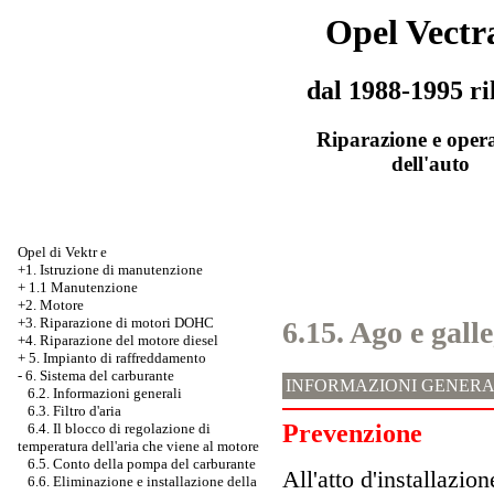
Opel Vectr
dal 1988-1995 ri
Riparazione e oper
dell'auto
Opel di Vektr e
+1. Istruzione di manutenzione
+
1.1 Manutenzione
+2. Motore
+3.
Riparazione di motori DOHC
6.15. Ago e gall
+4. Riparazione del motore diesel
+
5. Impianto di raffreddamento
-
6. Sistema del carburante
INFORMAZIONI GENERA
6.2. Informazioni generali
6.3. Filtro d'aria
Prevenzione
6.4. Il blocco di regolazione di
temperatura dell'aria che viene al motore
6.5. Conto della pompa del carburante
All'atto d'installazio
6.6. Eliminazione e installazione della