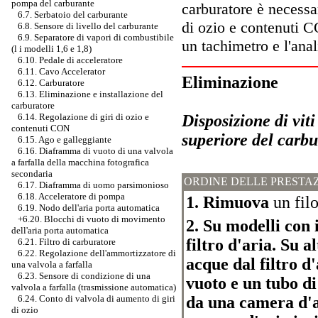
pompa del carburante
carburatore è necessar
6.7. Serbatoio del carburante
di ozio e contenuti C
6.8. Sensore di livello del carburante
6.9. Separatore di vapori di combustibile
un tachimetro e l'anal
(l i modelli 1,6 e 1,8)
6.10. Pedale di acceleratore
6.11. Cavo Accelerator
Eliminazione
6.12. Carburatore
6.13. Eliminazione e installazione del
carburatore
Disposizione di viti
6.14. Regolazione di giri di ozio e
contenuti CON
superiore del carbu
6.15. Ago e galleggiante
6.16. Diaframma di vuoto di una valvola
a farfalla della macchina fotografica
secondaria
ORDINE DELLE PRESTAZ
6.17. Diaframma di uomo parsimonioso
6.18. Acceleratore di pompa
1. Rimuova
un filo
6.19. Nodo dell'aria porta automatica
+6.20.
Blocchi di vuoto di movimento
2. Su modelli con 
dell'aria porta automatica
filtro d'aria. Su 
6.21. Filtro di carburatore
6.22. Regolazione dell'ammortizzatore di
acque dal filtro d
una valvola a farfalla
6.23. Sensore di condizione di una
vuoto e un tubo d
valvola a farfalla (trasmissione automatica)
da una camera d'ar
6.24. Conto di valvola di aumento di giri
di ozio