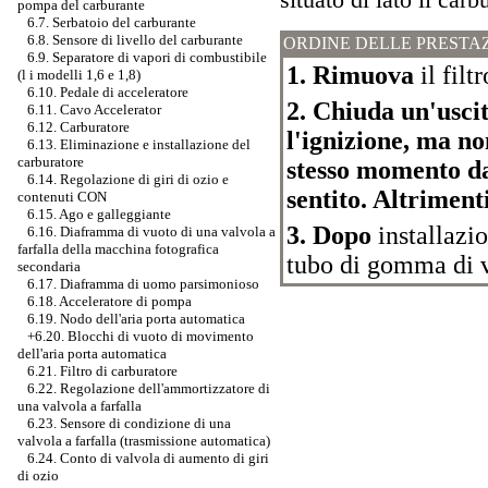
pompa del carburante
6.7. Serbatoio del carburante
6.8. Sensore di livello del carburante
ORDINE DELLE PRESTA
6.9. Separatore di vapori di combustibile
1. Rimuova
il filt
(l i modelli 1,6 e 1,8)
6.10. Pedale di acceleratore
2. Chiuda un'uscit
6.11. Cavo Accelerator
6.12. Carburatore
l'ignizione, ma no
6.13. Eliminazione e installazione del
carburatore
stesso momento da
6.14. Regolazione di giri di ozio e
sentito. Altrimenti
contenuti CON
6.15. Ago e galleggiante
3. Dopo
installazio
6.16. Diaframma di vuoto di una valvola a
farfalla della macchina fotografica
tubo di gomma di 
secondaria
6.17. Diaframma di uomo parsimonioso
6.18. Acceleratore di pompa
6.19. Nodo dell'aria porta automatica
+6.20.
Blocchi di vuoto di movimento
dell'aria porta automatica
6.21. Filtro di carburatore
6.22. Regolazione dell'ammortizzatore di
una valvola a farfalla
6.23. Sensore di condizione di una
valvola a farfalla (trasmissione automatica)
6.24. Conto di valvola di aumento di giri
di ozio