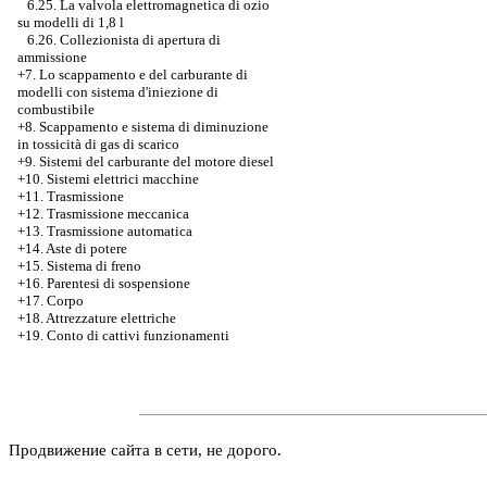
6.25. La valvola elettromagnetica di ozio
su modelli di 1,8 l
6.26. Collezionista di apertura di
ammissione
+7.
Lo scappamento e del carburante di
modelli con sistema d'iniezione di
combustibile
+8. Scappamento e sistema di diminuzione
in tossicità di gas di scarico
+9. Sistemi del carburante del motore diesel
+10. Sistemi elettrici macchine
+11. Trasmissione
+12. Trasmissione meccanica
+13. Trasmissione automatica
+14. Aste di potere
+15. Sistema di freno
+16. Parentesi di sospensione
+17. Corpo
+18. Attrezzature elettriche
+19. Conto di cattivi funzionamenti
Продвижение сайта в сети, не дорого.