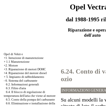
Opel Vectr
dal 1988-1995 ri
Riparazione e oper
dell'auto
Opel di Vektr e
+1. Istruzione di manutenzione
+
1.1 Manutenzione
+2. Motore
+3.
Riparazione di motori DOHC
6.24. Conto di v
+4. Riparazione del motore diesel
+
5. Impianto di raffreddamento
ozio
-
6. Sistema del carburante
6.2. Informazioni generali
6.3. Filtro d'aria
INFORMAZIONI GENERA
6.4. Il blocco di regolazione di
temperatura dell'aria che viene al motore
Su alcuni modelli la 
6.5. Conto della pompa del carburante
6.6. Eliminazione e installazione della
situato di lato il carb