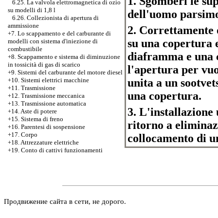
1. Sgomberi le sup
6.25. La valvola elettromagnetica di ozio
su modelli di 1,8 l
dell'uomo parsimon
6.26. Collezionista di apertura di
ammissione
2. Correttamente o
+7.
Lo scappamento e del carburante di
su una copertura
modelli con sistema d'iniezione di
combustibile
diaframma e una c
+8. Scappamento e sistema di diminuzione
in tossicità di gas di scarico
l'apertura per vu
+9. Sistemi del carburante del motore diesel
unita a un sootvet
+10. Sistemi elettrici macchine
+11. Trasmissione
una copertura.
+12. Trasmissione meccanica
+13. Trasmissione automatica
3. L'installazione 
+14. Aste di potere
+15. Sistema di freno
ritorno a eliminaz
+16. Parentesi di sospensione
+17. Corpo
collocamento di u
+18. Attrezzature elettriche
+19. Conto di cattivi funzionamenti
Продвижение сайта в сети, не дорого.