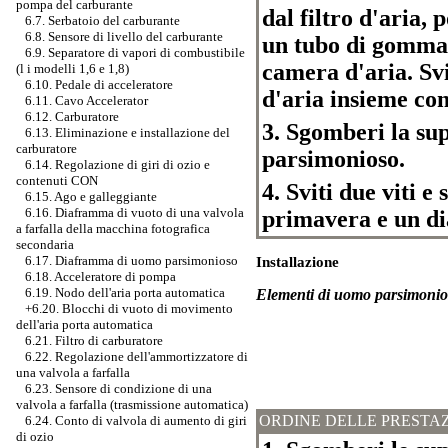
pompa del carburante
dal filtro d'aria,
6.7. Serbatoio del carburante
6.8. Sensore di livello del carburante
un tubo di gomma 
6.9. Separatore di vapori di combustibile
camera d'aria. Sv
(l i modelli 1,6 e 1,8)
6.10. Pedale di acceleratore
d'aria insieme con
6.11. Cavo Accelerator
6.12. Carburatore
3. Sgomberi la sup
6.13. Eliminazione e installazione del
carburatore
parsimonioso.
6.14. Regolazione di giri di ozio e
contenuti CON
4. Sviti due viti 
6.15. Ago e galleggiante
6.16. Diaframma di vuoto di una valvola
primavera e un d
a farfalla della macchina fotografica
secondaria
6.17. Diaframma di uomo parsimonioso
Installazione
6.18. Acceleratore di pompa
6.19. Nodo dell'aria porta automatica
Elementi di uomo parsimonio
+6.20.
Blocchi di vuoto di movimento
dell'aria porta automatica
6.21. Filtro di carburatore
6.22. Regolazione dell'ammortizzatore di
una valvola a farfalla
6.23. Sensore di condizione di una
valvola a farfalla (trasmissione automatica)
ORDINE DELLE PRESTAZ
6.24. Conto di valvola di aumento di giri
di ozio