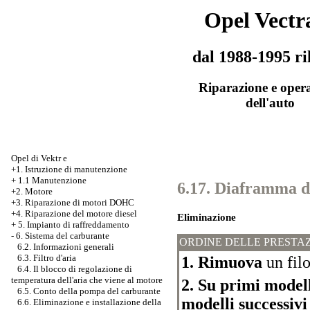
Opel Vectr
dal 1988-1995 ri
Riparazione e oper
dell'auto
Opel di Vektr e
+1. Istruzione di manutenzione
+
1.1 Manutenzione
6.17. Diaframma d
+2. Motore
+3.
Riparazione di motori DOHC
+4. Riparazione del motore diesel
Eliminazione
+
5. Impianto di raffreddamento
-
6. Sistema del carburante
ORDINE DELLE PRESTAZ
6.2. Informazioni generali
6.3. Filtro d'aria
1. Rimuova
un filo
6.4. Il blocco di regolazione di
temperatura dell'aria che viene al motore
2. Su primi modell
6.5. Conto della pompa del carburante
modelli successivi
6.6. Eliminazione e installazione della