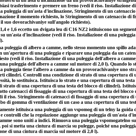
tenersi di un'asta d'inclinazione da un provorachivaniye stringend
siasi trasferimento e premere un freno (vedi il riso. Installazione di
na puleggia di un'asta d'inclinazione, Stringimento di un catenaccio 
inazione il momento richiesto, lo Stringimento di un catenaccio di f
 il suo dovorachivaniye sull'angolo richiesto).
 1,4 e 1,6 eccetto un dvigata leu di C16 NZ2 istituiscono un segment
 su un'asta d'inclinazione (vedi il riso. Installazione di una puleggia
).
una puleggia di albero a camme, nello stesso momento uno spillo adat
n un'apertura di una puleggia e riparare una puleggia da un catena
sto (vedi il riso. Installazione di una puleggia dell'albero a camm
i una puleggia dell'albero a camme sul motore di 2,0 l). Quando lo s
una puleggia tiene l'albero a camme da un provorachivaniye uno str
rti cilindri. Controlli una condizione di strato di una copertura di u
ssità, lo sostituisca. Istituisca lo strato e una copertura di una testa d
i strato di una copertura di una testa del blocco di cilindri). Istituisc
otto catenacci di fissaggio di una copertura di una testa del blocco d
i il riso. Stringimento di catenacci di fissaggio di una copertura di u
bo di gomma di ventilazione di un caso a una copertura di una testa
mente istituisca una puleggia di un vspomog di un telny la guida d
 e controlli che la regolazione aggiunge una puleggia di un'asta d'i
 camme sono uniti a indici. Rimuova una puleggia vspomogatelno su
, poi si metta una cintura di marcia su pulegge, poiché una puleggia 
zione di una cintura di marcia sul motore di 2,0 l).