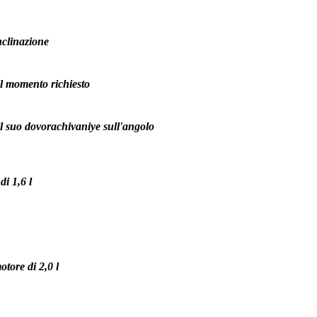
nclinazione
il momento richiesto
il suo dovorachivaniye sull'angolo
di 1,6 l
tore di 2,0 l