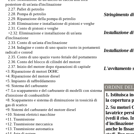
posteriore di un'asta d'inclinazione
2.27. Pallet di petrolio
2.28. Pompa di petrolio
Stringimento di 
2.29. Riparazione della pompa di petrolio
2.30. Eliminazione e installazione di pistoni e verghe
2.31. Conto di pistoni e verghe
Installazione di
+2.32.
Eliminazione e installazione di un'asta
d'inclinazione
2.33. Conto di un'asta d'inclinazione
2.34. Indagine e conto di uno spazio vuoto in portamenti
Installazione di
radicali e conrod
2.35. Conto di uno spazio vuoto feriale del portamento
2.36. Conto del blocco di cilindri del motore
2.37. Inizio del motore dopo riparazioni di capitale
L'avvitamento s
+3.
Riparazione di motori DOHC
+4. Riparazione del motore diesel
+5. Impianto di raffreddamento
+6. Sistema del carburante
ORDINE DEL
+7.
Lo scappamento e del carburante di modelli con sistema
1. Istituisca i
d'iniezione di combustibile
la copertura p
+8. Scappamento e sistema di diminuzione in tossicità di
gas di scarico
2. Su motori C
+9. Sistemi del carburante del motore diesel
lavatrice pers
+10. Sistemi elettrici macchine
(vedi il riso.
+11. Trasmissione
d'inclinazione
+12. Trasmissione meccanica
anche lo fissa
+13. Trasmissione automatica
+14. Aste di potere