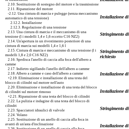
2.10. Sostituzione di sostegno del motore e la trasmissione
2.11. Riparazione del motore
-2.12. Una cintura di marcia e pulegge (senza meccanismo
Installazione di
automatico di una tensione)
2.12.2. Installazione
2.12.3. Regolazione di una tensione
2.13. Una cintura di marcia e il meccanismo di una
Stringimento di
tensione (l i modelli 1,4 e 1,6 eccetto C16 NZ2)
2.14. Un'apertura in un rivestimento posteriore di una
cintura di marcia sui modelli 1,4 e 1,6 l
2.15. Cintura di marcia e meccanismo di una tensione (l i
Stringimento di
modelli 1,8 e 2,0 C16 NZ2)
richiesto
2.16. Spedisca l'anello di caccia alla foca dell'albero a
camme
2.17. Indietro sigillando l'anello dell'albero a camme
2.18. Albero a camme e caso dell'albero a camme
Installazione d
+2.19. Eliminazione e installazione di una testa del
blocco di cilindri sul motore nell'auto
2.20. Eliminazione e installazione di una testa del blocco
Installazione d
di cilindri sul motore rimosso
+2.21. Riparazione di una testa del blocco di cilindri
2.22. La pulizia e indagine di una testa del blocco di
cilindri
Stringimento di
2.23. Spacciatori idraulici di valvole
2.24. Volano
2.25. Sostituzione di un anello di caccia alla foca in
avanti di un'asta d'inclinazione
Installazione di
2.26. Sostituzione di un anello di caccia alla foca