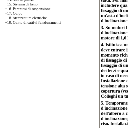
stadi. Per man
+15. Sistema di freno
includere qual
+16. Parentesi di sospensione
fissaggio di u
+17. Corpo
un'asta d'incl
+18. Attrezzature elettriche
d'inclinazione
+19. Conto di cattivi funzionamenti
3. Su motori l
d'inclinazione
motore di 1,6 l
4. Istituisca 
deve entrare i
momento richie
di fissaggio d
fissaggio di 
dei terzi e qua
in caso di nece
Installazione d
tensione alta s
copertura (ved
Colleghi un tu
5. Temporanea
d'inclinazione
dell'albero a
d'inclinazione
riso. Installa