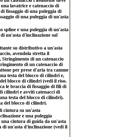
o un catenaccio l'assistente deve
 una lavatrice e catenaccio di
di fissaggio di una puleggia di
issaggio di una puleggia di un'asta
o spline e una puleggia di un'asta
 di un'asta d'inclinazione sul
tante su distributivo a un'asta
ccio, avendola stretta il
e, Stringimento di un catenaccio
tringimento di un catenaccio di
attone per prese d'aria tra camme
na testa del blocco di cilindri e,
el blocco di cilindri (vedi il riso.
a le braccia di fissaggio di fili di
i cilindri e avviti catenacci di
na testa del blocco di cilindri).
 del blocco di cilindri.
i cintura su un'asta
nclinazione e una puleggia
 una cintura di guida da un'asta
di un'asta d'inclinazione (vedi il