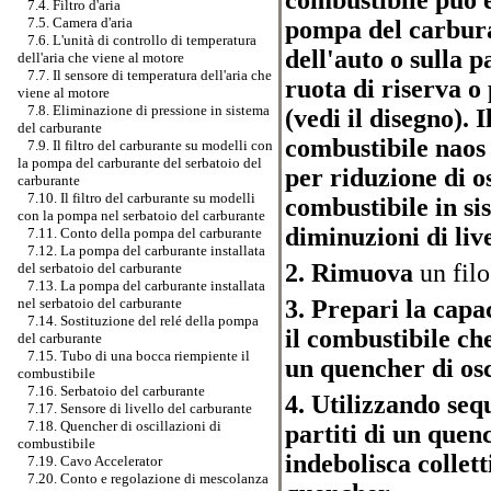
7.4. Filtro d'aria
7.5. Camera d'aria
pompa del carbura
7.6. L'unità di controllo di temperatura
dell'auto o sulla 
dell'aria che viene al motore
7.7. Il sensore di temperatura dell'aria che
ruota di riserva o
viene al motore
7.8. Eliminazione di pressione in sistema
(vedi il disegno). 
del carburante
combustibile naos e
7.9. Il filtro del carburante su modelli con
la pompa del carburante del serbatoio del
per riduzione di os
carburante
7.10. Il filtro del carburante su modelli
combustibile in si
con la pompa nel serbatoio del carburante
diminuzioni di liv
7.11. Conto della pompa del carburante
7.12. La pompa del carburante installata
2. Rimuova
un filo
del serbatoio del carburante
7.13. La pompa del carburante installata
3. Prepari la capa
nel serbatoio del carburante
7.14. Sostituzione del relé della pompa
il combustibile che
del carburante
7.15. Tubo di una bocca riempiente il
un quencher di osc
combustibile
7.16. Serbatoio del carburante
4. Utilizzando se
7.17. Sensore di livello del carburante
7.18. Quencher di oscillazioni di
partiti di un quenc
combustibile
indebolisca collet
7.19. Cavo Accelerator
7.20. Conto e regolazione di mescolanza