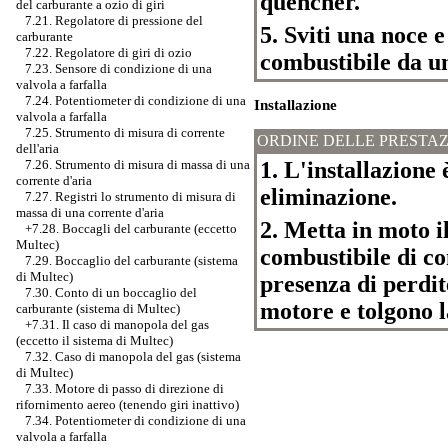
quencher.
del carburante a ozio di giri
7.21. Regolatore di pressione del
5. Sviti una noce e
carburante
7.22. Regolatore di giri di ozio
combustibile da u
7.23. Sensore di condizione di una
valvola a farfalla
7.24. Potentiometer di condizione di una
Installazione
valvola a farfalla
7.25. Strumento di misura di corrente
ORDINE DELLE PRESTAZ
dell'aria
1. L'installazione 
7.26. Strumento di misura di massa di una
corrente d'aria
eliminazione.
7.27. Registri lo strumento di misura di
massa di una corrente d'aria
2. Metta in moto il
+7.28. Boccagli del carburante (eccetto
Multec)
combustibile di co
7.29. Boccaglio del carburante (sistema
di Multec)
presenza di perdi
7.30. Conto di un boccaglio del
motore e tolgono l
carburante (sistema di Multec)
+7.31. Il caso di manopola del gas
(eccetto il sistema di Multec)
7.32. Caso di manopola del gas (sistema
di Multec)
7.33. Motore di passo di direzione di
rifornimento aereo (tenendo giri inattivo)
7.34. Potentiometer di condizione di una
valvola a farfalla