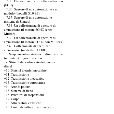
7.35. Dispositivo di controllo elettronico
(ECU)
7.36. Sensore di una detonazione e un
modulo (modelli X16 SZ)
7.37. Sensore di una detonazione
(sistema di Simtec)
7.38. Un collezionista di apertura di
ammissione (il motore SOHC senza
Multec)
7.39. Un collezionista di apertura di
ammissione (il motore SOHC con Multec)
7.40. Collezionista di apertura di
ammissione (modelli di DOHC)
+8. Scappamento e sistema di diminuzione
in tossicità di gas di scarico
+9. Sistemi del carburante del motore
diesel
+10. Sistemi elettrici macchine
+11. Trasmissione
+12. Trasmissione meccanica
+13. Trasmissione automatica
+14. Aste di potere
+15. Sistema di freno
+16. Parentesi di sospensione
+17. Corpo
+18. Attrezzature elettriche
+19. Conto di cattivi funzionamenti