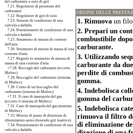
del carburante a ozio di giri
7.21. Regolatore di pressione del
carburante
ORDINE DELLE PRESTAZ
7.22. Regolatore di giri di ozio
1. Rimuova
un filo
7.23. Sensore di condizione di una
valvola a farfalla
2. Prepari un cont
7.24. Potentiometer di condizione di una
valvola a farfalla
combustibile dopo 
7.25. Strumento di misura di corrente
dell'aria
carburante.
7.26. Strumento di misura di massa di una
corrente d'aria
3. Utilizzando se
7.27. Registri lo strumento di misura di
carburante da due 
massa di una corrente d'aria
+7.28. Boccagli del carburante (eccetto
perdite di combust
Multec)
7.29. Boccaglio del carburante (sistema
gomma.
di Multec)
7.30. Conto di un boccaglio del
4. Indebolisca coll
carburante (sistema di Multec)
+7.31. Il caso di manopola del gas
gomma del carbura
(eccetto il sistema di Multec)
7.32. Caso di manopola del gas (sistema
5. Indebolisca cate
di Multec)
rimuova il filtro 
7.33. Motore di passo di direzione di
rifornimento aereo (tenendo giri inattivo)
di eliminazione de
7.34. Potentiometer di condizione di una
valvola a farfalla
direzione di una fr