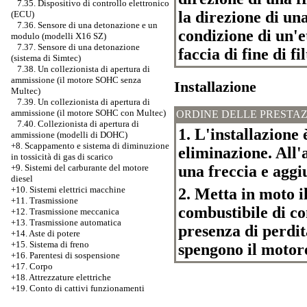
7.35. Dispositivo di controllo elettronico
la direzione di un
(ECU)
7.36. Sensore di una detonazione e un
condizione di un'e
modulo (modelli X16 SZ)
7.37. Sensore di una detonazione
faccia di fine di fil
(sistema di Simtec)
7.38. Un collezionista di apertura di
ammissione (il motore SOHC senza
Installazione
Multec)
7.39. Un collezionista di apertura di
ammissione (il motore SOHC con Multec)
ORDINE DELLE PRESTAZ
7.40. Collezionista di apertura di
1. L'installazione 
ammissione (modelli di DOHC)
+8. Scappamento e sistema di diminuzione
eliminazione. All'
in tossicità di gas di scarico
una freccia e aggiu
+9. Sistemi del carburante del motore
diesel
+10. Sistemi elettrici macchine
2. Metta in moto il
+11. Trasmissione
combustibile di co
+12. Trasmissione meccanica
+13. Trasmissione automatica
presenza di perdi
+14. Aste di potere
+15. Sistema di freno
spengono il motore
+16. Parentesi di sospensione
+17. Corpo
+18. Attrezzature elettriche
+19. Conto di cattivi funzionamenti