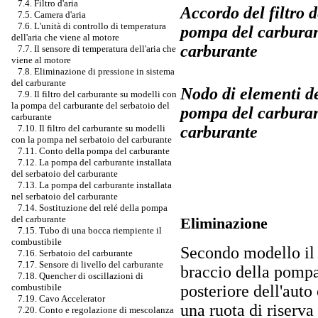
7.4. Filtro d'aria
Accordo del filtro 
7.5. Camera d'aria
7.6. L'unità di controllo di temperatura
pompa del carburant
dell'aria che viene al motore
carburante
7.7. Il sensore di temperatura dell'aria che
viene al motore
7.8. Eliminazione di pressione in sistema
del carburante
Nodo di elementi de
7.9. Il filtro del carburante su modelli con
la pompa del carburante del serbatoio del
pompa del carburant
carburante
carburante
7.10. Il filtro del carburante su modelli
con la pompa nel serbatoio del carburante
7.11. Conto della pompa del carburante
7.12. La pompa del carburante installata
del serbatoio del carburante
7.13. La pompa del carburante installata
nel serbatoio del carburante
7.14. Sostituzione del relé della pompa
del carburante
Eliminazione
7.15. Tubo di una bocca riempiente il
combustibile
Secondo modello il f
7.16. Serbatoio del carburante
7.17. Sensore di livello del carburante
braccio della pompa
7.18. Quencher di oscillazioni di
posteriore dell'auto
combustibile
7.19. Cavo Accelerator
una ruota di riserva
7.20. Conto e regolazione di mescolanza